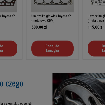
y Toyota 4Y
Uszczelka głowicy Toyota 4Y
Uszczelka g
(metalowa OEM)
(metalowa)
500,00 zł
115,00 zł
do
Dodaj do
D
ka
koszyka
k
go czego
larza kontaktowego lub