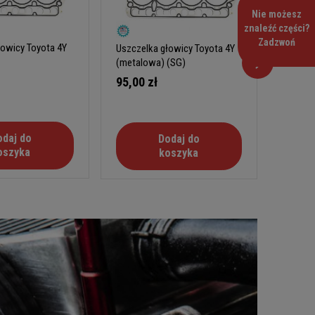
Nie możesz
znaleźć części?
Zadzwoń
łowicy Toyota 4Y
Uszczel
Uszczelka głowicy Toyota 4Y
(OEM)
(metalowa) (SG)
420,0
95,00 zł
odaj do
Dodaj do
oszyka
koszyka