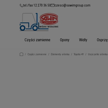
tel./fax 12 270 36 50
czesci@sawimgroup.com
Części zamienne
Opony
Widły
Osprzę
/
Części zamienne
/
Elementy silnika
/
Toyota 4Y
/
Uszczelki silnika