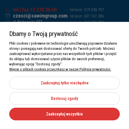
tel./fax 12 270 36 50
tel.kom. 519 338 797
czesci@sawimgroup.com
tel.kom. 601 161 286
ul. Krakowska 332,
tel.kom. 519 338 793
32-080 Zabierzów
tel.kom. 661 011 669
Dbamy o Twoją prywatność
Sawim Group Mariusz Zdyb sp. k.
NIP: 5130284470
Pliki cookies i pokrewne im technologie umożliwiają poprawne działanie
REGON: 5246591010
strony i pomagają nam dostosować ofertę do Twoich potrzeb. Możesz
zaakceptować wykorzystanie przez nas wszystkich tych plików i przejść
do sklepu lub dostosować użycie plików do swoich preferencji,
wybierając opcję "Dostosuj zgody".
Więcej o plikach cookies przeczytasz w naszej Polityce prywatności.
O nas
Informacje
Zaakceptuj tylko niezbędne
Moje konto
Dostosuj zgody
Kategorie
Zaakceptuj wszystkie