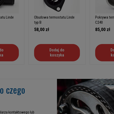
atu Linde
Obudowa termostatu Linde
Pokrywa ter
typ B
C240
58,00 zł
85,00 zł
do
Dodaj do
D
ka
koszyka
k
go czego
larza kontaktowego lub