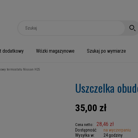
t dodatkowy
Wózki magazynowe
Szukaj po wymiarze
dowy termostatu Nissan H25
Uszczelka obud
35,00 zł
28,46 zł
Cena netto:
Dostępność:
na wyczerpaniu
Wysyłka w:
24 godziny