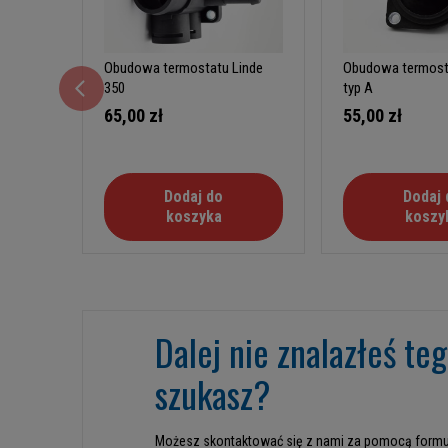
Obudowa termostatu Linde
Obudowa termost
350
typ A
65,00 zł
55,00 zł
Dodaj do
Dodaj 
koszyka
koszy
Dalej nie znalazłeś te
szukasz?
Możesz skontaktować się z nami za pomocą formu