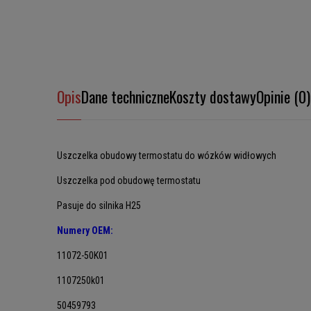
Opis
Dane techniczne
Koszty dostawy
Opinie (0)
Uszczelka obudowy termostatu do wózków widłowych
Uszczelka pod obudowę termostatu
Pasuje do silnika H25
Numery OEM:
11072-50K01
1107250k01
50459793