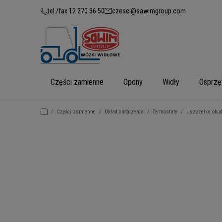
tel./fax 12 270 36 50
czesci@sawimgroup.com
Części zamienne
Opony
Widły
Osprzę
/
Części zamienne
/
Układ chłodzenia
/
Termostaty
/
Uszczelka obu