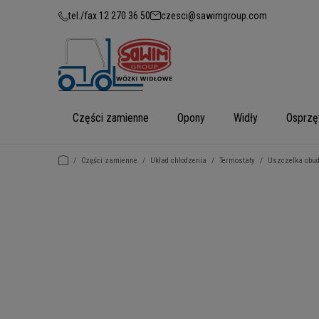
tel./fax 12 270 36 50
czesci@sawimgroup.com
Części zamienne
Opony
Widły
Osprzę
/
Części zamienne
/
Układ chłodzenia
/
Termostaty
/
Uszczelka obud