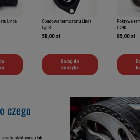
atu Linde
Obudowa termostatu Linde
Pokrywa ter
typ B
C240
58,00 zł
85,00 zł
do
Dodaj do
D
ka
koszyka
k
go czego
larza kontaktowego lub