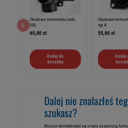
Obudowa termostatu Linde
Obudowa termost
350
typ A
65,00 zł
55,00 zł
Dodaj do
Dodaj 
koszyka
koszy
Dalej nie znalazłeś te
szukasz?
Możesz skontaktować się z nami za pomocą formu