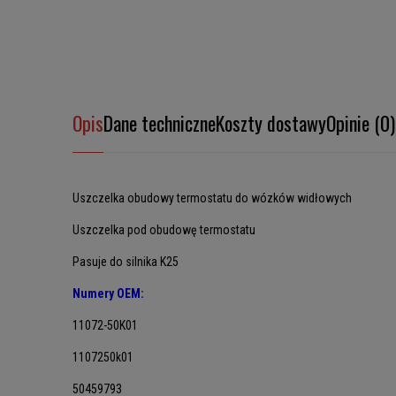
Opis
Dane techniczne
Koszty dostawy
Opinie (0)
Uszczelka obudowy termostatu do wózków widłowych
Uszczelka pod obudowę termostatu
Pasuje do silnika K25
Numery OEM:
11072-50K01
1107250k01
50459793