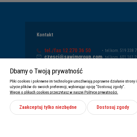
Kontakt
tel./fax 12 270 36 50
tel.kom. 519 338 
czesci@sawimgroup.com
tel.kom. 601 161 
ul. Krakowska 332,
tel.kom. 519 338 
Dbamy o Twoją prywatność
32-080 Zabierzów
tel.kom. 661 011 
Sawim Group Mariusz Zdyb sp. k.
Pliki cookies i pokrewne im technologie umożliwiają poprawne działanie stron
NIP: 5130284470
użycie plików do swoich preferencji, wybierając opcję "Dostosuj zgody".
REGON: 5246591010
Więcej o plikach cookies przeczytasz w naszej Polityce prywatności.
Zaakceptuj tylko niezbędne
Dostosuj zgody
Wszystkie prawa zastrzeżone Sawimbis 2026