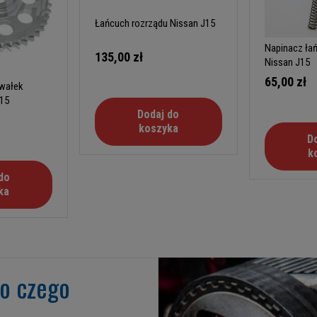
Łańcuch rozrządu Nissan J15
Napinacz ła
135,00 zł
Nissan J15
65,00 zł
 wałek
J15
Dodaj do
koszyka
D
k
do
ka
go czego