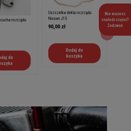
Uszczelka dekla rozrządu
Nie możesz
Nissan J15
znaleźć części?
ńcucha rozrządu
Zadzwoń
90,00 zł
Dodaj do
koszyka
odaj do
oszyka