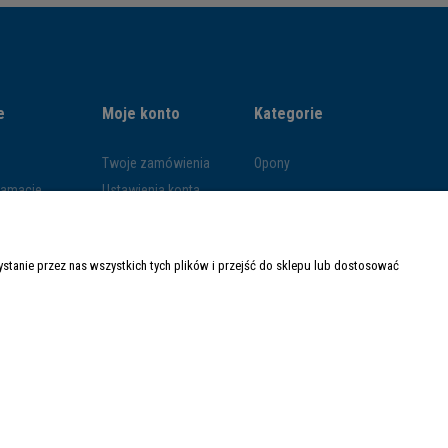
e
Moje konto
Kategorie
Twoje zamówienia
Opony
klamacje
Ustawienia konta
ywatności
Przechowalnia
ości
tanie przez nas wszystkich tych plików i przejść do sklepu lub dostosować
ty dostawy
Made with
by
Mamezi.pl