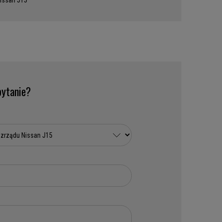
issan J15
ytanie?