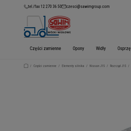
tel./fax 12 270 36 50
czesci@sawimgroup.com
Części zamienne
Opony
Widły
Osprzę
/
Części zamienne
/
Elementy silnika
/
Nissan J15
/
Rozrząd J15
/