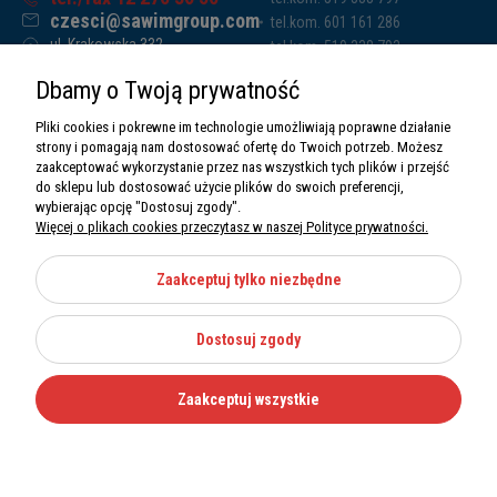
czesci@sawimgroup.com
tel.kom. 601 161 286
ul. Krakowska 332,
tel.kom. 519 338 793
32-080 Zabierzów
tel.kom. 661 011 669
Dbamy o Twoją prywatność
Sawim Group Mariusz Zdyb sp. k.
NIP: 5130284470
Pliki cookies i pokrewne im technologie umożliwiają poprawne działanie
REGON: 5246591010
strony i pomagają nam dostosować ofertę do Twoich potrzeb. Możesz
zaakceptować wykorzystanie przez nas wszystkich tych plików i przejść
do sklepu lub dostosować użycie plików do swoich preferencji,
wybierając opcję "Dostosuj zgody".
Więcej o plikach cookies przeczytasz w naszej Polityce prywatności.
O nas
Informacje
Zaakceptuj tylko niezbędne
Moje konto
Dostosuj zgody
Kategorie
Zaakceptuj wszystkie
Wszystkie prawa zastrzeżone Sawimbis 2026
Made with
by
Mamezi.pl
Nie możesz znaleźć części?