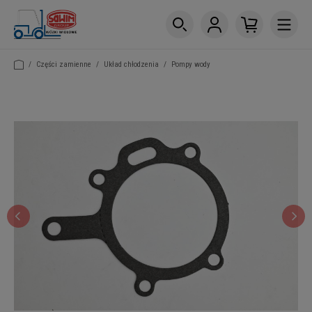
/
Części zamienne
/
Układ chłodzenia
/
Pompy wody