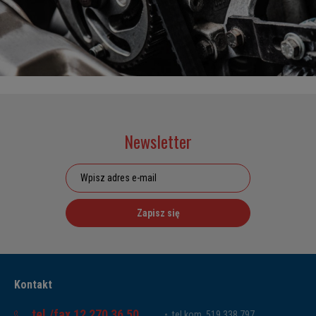
Newsletter
Zapisz się
Kontakt
tel./fax 12 270 36 50
tel.kom. 519 338 797