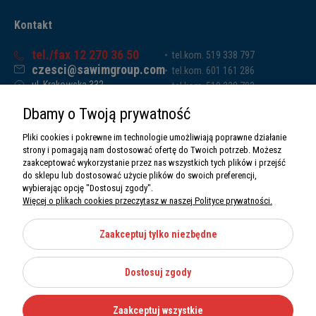
Kontakt
tel./fax 12 270 36 50
tel.kom. 519 338 797
czesci@sawimgroup.com
tel.kom. 601 161 286
ul. Krakowska 332,
tel.kom. 519 338 793
32-080 Zabierzów
tel.kom. 661 011 669
Dbamy o Twoją prywatność
Sawim Group Mariusz Zdyb sp. k.
NIP: 5130284470
Pliki cookies i pokrewne im technologie umożliwiają poprawne działanie
REGON: 5246591010
strony i pomagają nam dostosować ofertę do Twoich potrzeb. Możesz
zaakceptować wykorzystanie przez nas wszystkich tych plików i przejść
do sklepu lub dostosować użycie plików do swoich preferencji,
wybierając opcję "Dostosuj zgody".
Więcej o plikach cookies przeczytasz w naszej Polityce prywatności.
O nas
Informacje
Zaakceptuj tylko niezbędne
Moje konto
Dostosuj zgody
Kategorie
Zaakceptuj wszystkie