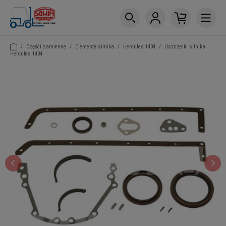
/
Części zamienne
/
Elementy silnika
/
Hercules 1404
/
Uszczelki silnika
Hercules 1404