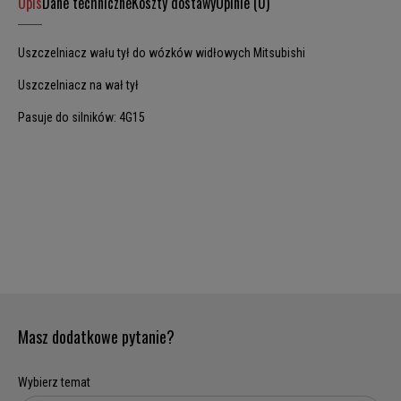
Opis
Dane techniczne
Koszty dostawy
Opinie (0)
Uszczelniacz wału tył do wózków widłowych Mitsubishi
Uszczelniacz na wał tył
Pasuje do silników: 4G15
Masz dodatkowe pytanie?