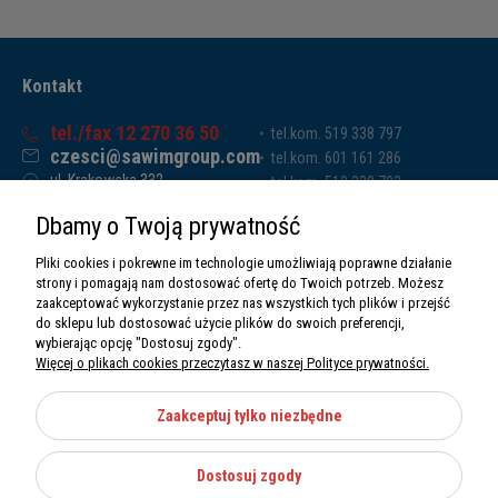
Kontakt
tel./fax 12 270 36 50
tel.kom. 519 338 797
czesci@sawimgroup.com
tel.kom. 601 161 286
ul. Krakowska 332,
tel.kom. 519 338 793
32-080 Zabierzów
tel.kom. 661 011 669
Dbamy o Twoją prywatność
Sawim Group Mariusz Zdyb sp. k.
NIP: 5130284470
Pliki cookies i pokrewne im technologie umożliwiają poprawne działanie
REGON: 5246591010
strony i pomagają nam dostosować ofertę do Twoich potrzeb. Możesz
zaakceptować wykorzystanie przez nas wszystkich tych plików i przejść
do sklepu lub dostosować użycie plików do swoich preferencji,
wybierając opcję "Dostosuj zgody".
Więcej o plikach cookies przeczytasz w naszej Polityce prywatności.
O nas
Informacje
Zaakceptuj tylko niezbędne
Moje konto
Dostosuj zgody