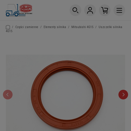
/
Części zamienne
/
Elementy silnika
/
Mitsubishi 4G15
/
Uszczelki silnika
4G15