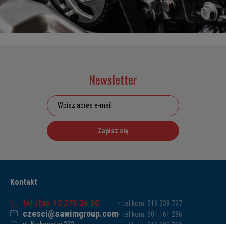
Newsletter
Zapisz się
Kontakt
tel./fax 12 270 36 50
tel.kom. 519 338 797
czesci@sawimgroup.com
tel.kom. 601 161 286
ul. Krakowska 332,
tel.kom. 519 338 793