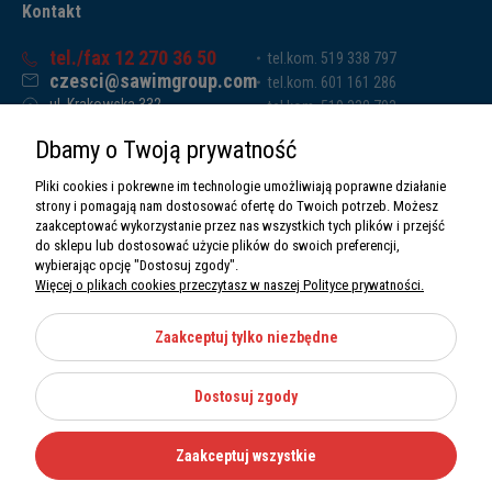
Kontakt
tel./fax 12 270 36 50
tel.kom. 519 338 797
czesci@sawimgroup.com
tel.kom. 601 161 286
ul. Krakowska 332,
tel.kom. 519 338 793
32-080 Zabierzów
tel.kom. 661 011 669
Dbamy o Twoją prywatność
Sawim Group Mariusz Zdyb sp. k.
NIP: 5130284470
Pliki cookies i pokrewne im technologie umożliwiają poprawne działanie
REGON: 5246591010
strony i pomagają nam dostosować ofertę do Twoich potrzeb. Możesz
zaakceptować wykorzystanie przez nas wszystkich tych plików i przejść
do sklepu lub dostosować użycie plików do swoich preferencji,
wybierając opcję "Dostosuj zgody".
Więcej o plikach cookies przeczytasz w naszej Polityce prywatności.
O nas
Informacje
Zaakceptuj tylko niezbędne
Moje konto
Dostosuj zgody
Kategorie
Zaakceptuj wszystkie