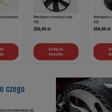
nicy Komatsu
Wentylator chłodnicy Linde
Wentylator c
350
352
250,00 zł
250,00 zł
do
Dodaj do
D
ka
koszyka
k
go czego
larza kontaktowego lub