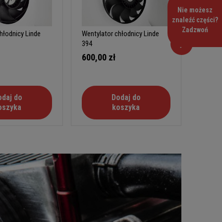
Nie możesz
znaleźć części?
Zadzwoń
hłodnicy Linde
Wentylator chłodnicy Linde
Wentyla
394
Mitsubi
600,00 zł
150,0
odaj do
Dodaj do
oszyka
koszyka