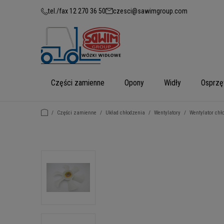
tel./fax 12 270 36 50
czesci@sawimgroup.com
Części zamienne
Opony
Widły
Osprzę
/
Części zamienne
/
Układ chłodzenia
/
Wentylatory
/
Wentylator chł