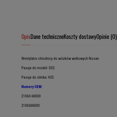
Opis
Dane techniczne
Koszty dostawy
Opinie (0)
Wentylator chłodnicy do wózków widłowych Nissan
Pasuje do modeli: D02
Pasuje do silnika: H25
Numery OEM:
21060-6K000
210606K000