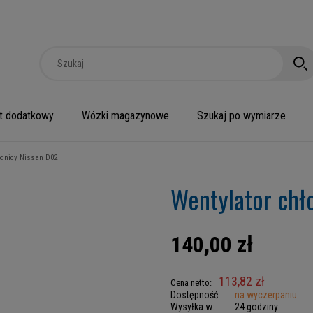
t dodatkowy
Wózki magazynowe
Szukaj po wymiarze
odnicy Nissan D02
Wentylator chł
140,00 zł
113,82 zł
Cena netto:
Dostępność:
na wyczerpaniu
Wysyłka w:
24 godziny