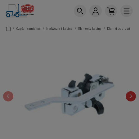
/
Części zamienne
/
Nadwozie i kabina
/
Elementy kabiny
/
Klamki do drzwi