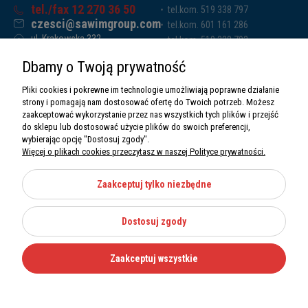
tel./fax 12 270 36 50
tel.kom. 519 338 797
czesci@sawimgroup.com
tel.kom. 601 161 286
ul. Krakowska 332,
tel.kom. 519 338 793
32-080 Zabierzów
tel.kom. 661 011 669
Dbamy o Twoją prywatność
Sawim Group Mariusz Zdyb sp. k.
NIP: 5130284470
Pliki cookies i pokrewne im technologie umożliwiają poprawne działanie
REGON: 5246591010
strony i pomagają nam dostosować ofertę do Twoich potrzeb. Możesz
zaakceptować wykorzystanie przez nas wszystkich tych plików i przejść
do sklepu lub dostosować użycie plików do swoich preferencji,
wybierając opcję "Dostosuj zgody".
Więcej o plikach cookies przeczytasz w naszej Polityce prywatności.
O nas
Informacje
Zaakceptuj tylko niezbędne
Moje konto
Dostosuj zgody
Kategorie
Zaakceptuj wszystkie
Wszystkie prawa zastrzeżone Sawimbis 2026
Made with
by
Mamezi.pl