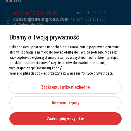
Kontakt
tel./fax 12 270 36 50
tel.kom. 519 338 797
czesci@sawimgroup.com
tel.kom. 601 161 286
ul. Krakowska 332,
tel.kom. 519 338 793
32-080 Zabierzów
tel.kom. 661 011 669
Dbamy o Twoją prywatność
Sawim Group Mariusz Zdyb sp. k.
NIP: 5130284470
Pliki cookies i pokrewne im technologie umożliwiają poprawne działanie
REGON: 5246591010
strony i pomagają nam dostosować ofertę do Twoich potrzeb. Możesz
zaakceptować wykorzystanie przez nas wszystkich tych plików i przejść
do sklepu lub dostosować użycie plików do swoich preferencji,
wybierając opcję "Dostosuj zgody".
Więcej o plikach cookies przeczytasz w naszej Polityce prywatności.
O nas
Informacje
Zaakceptuj tylko niezbędne
Moje konto
Dostosuj zgody
Kategorie
Zaakceptuj wszystkie