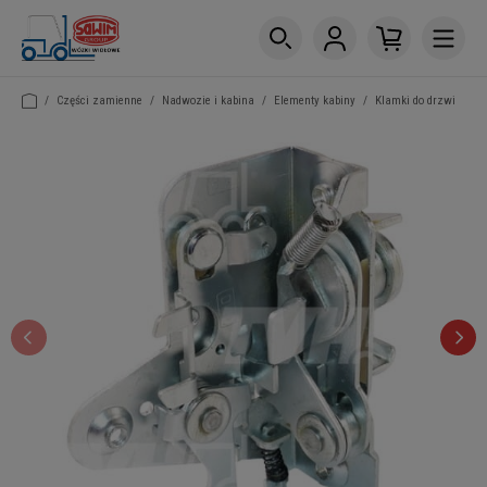
/
Części zamienne
/
Nadwozie i kabina
/
Elementy kabiny
/
Klamki do drzwi