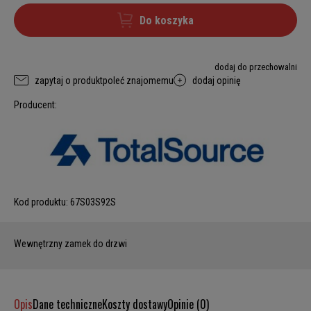
Do koszyka
dodaj do przechowalni
zapytaj o produkt
poleć znajomemu
dodaj opinię
Producent:
Kod produktu:
67S03S92S
Wewnętrzny zamek do drzwi
Opis
Dane techniczne
Koszty dostawy
Opinie (0)