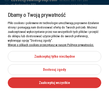
tel.kom. 601 161 286
ul. Krakowska 332,
tel.kom. 519 338 793
32-080 Zabierzów
tel.kom. 661 011 669
Dbamy o Twoją prywatność
Sawim Group Mariusz Zdyb sp. k.
NIP: 5130284470
Pliki cookies i pokrewne im technologie umożliwiają poprawne działanie
REGON: 5246591010
strony i pomagają nam dostosować ofertę do Twoich potrzeb. Możesz
zaakceptować wykorzystanie przez nas wszystkich tych plików i przejść
do sklepu lub dostosować użycie plików do swoich preferencji,
wybierając opcję "Dostosuj zgody".
Więcej o plikach cookies przeczytasz w naszej Polityce prywatności.
O nas
Informacje
Zaakceptuj tylko niezbędne
Moje konto
Dostosuj zgody
Kategorie
Zaakceptuj wszystkie
Wszystkie prawa zastrzeżone Sawimbis 2026
Made with
by
Mamezi.pl
Nie możesz znaleźć części?
12 270 36 50
Zadzwoń