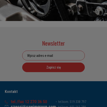
Newsletter
Zapisz się
Kontakt
tel./fax 12 270 36 50
tel.kom. 519 338 797
czesci@sawimgroup.com