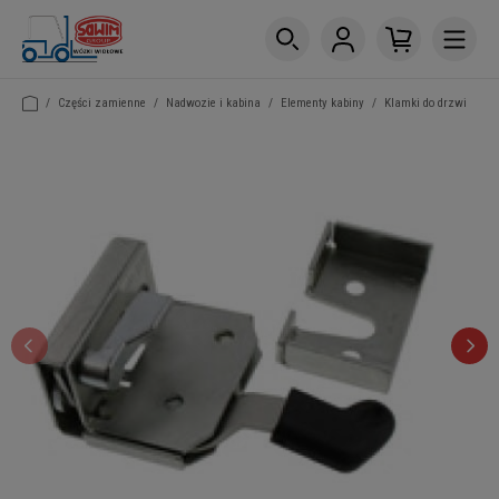
/
Części zamienne
/
Nadwozie i kabina
/
Elementy kabiny
/
Klamki do drzwi