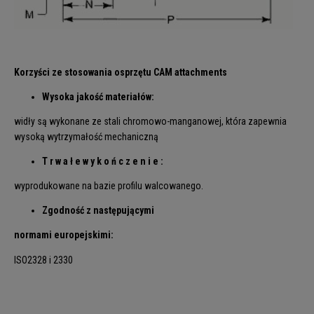
Korzyści ze stosowania osprzętu CAM attachments
Wysoka jakość materiałów:
widły są wykonane ze stali chromowo-manganowej, która zapewnia
wysoką wytrzymałość mechaniczną
T r w a ł e w y k o ń c z e n i e :
wyprodukowane na bazie profilu walcowanego.
Zgodność z następującymi
normami europejskimi:
ISO2328 i 2330