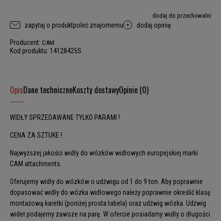
dodaj do przechowalni
zapytaj o produkt
poleć znajomemu
dodaj opinię
Producent:
CAM
Kod produktu:
14128425S
Opis
Dane techniczne
Koszty dostawy
Opinie (0)
WIDŁY SPRZEDAWANE TYLKO PARAMI !
CENA ZA SZTUKE !
Najwyższej jakości widły do wózków widłowych europejskiej marki
CAM attachments.
Oferujemy widły do wózków o udźwigu od 1 do 9 ton. Aby poprawnie
dopasować widły do wózka widłowego należy poprawnie określić klasę
montażową karetki (poniżej prosta tabela) oraz udźwig wózka. Udźwig
wideł podajemy zawsze na parę. W ofercie posiadamy widły o długości