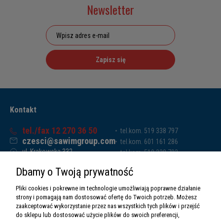
Newsletter
Zapisz się
Kontakt
tel./fax 12 270 36 50
tel.kom. 519 338 797
czesci@sawimgroup.com
tel.kom. 601 161 286
ul. Krakowska 332,
tel.kom. 519 338 793
32-080 Zabierzów
tel.kom. 661 011 669
Dbamy o Twoją prywatność
Sawim Group Mariusz Zdyb sp. k.
NIP: 5130284470
Pliki cookies i pokrewne im technologie umożliwiają poprawne działanie
REGON: 5246591010
strony i pomagają nam dostosować ofertę do Twoich potrzeb. Możesz
zaakceptować wykorzystanie przez nas wszystkich tych plików i przejść
do sklepu lub dostosować użycie plików do swoich preferencji,