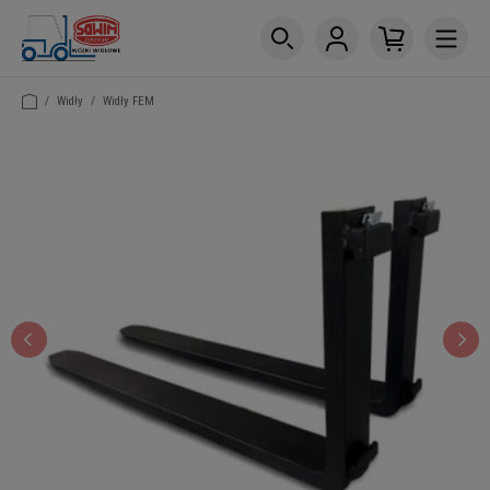
/
Widły
/
Widły FEM