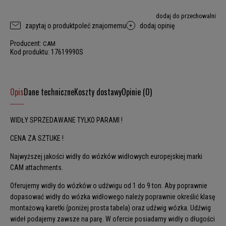
dodaj do przechowalni
zapytaj o produkt
poleć znajomemu
dodaj opinię
Producent:
CAM
Kod produktu:
17619990S
Opis
Dane techniczne
Koszty dostawy
Opinie (0)
WIDŁY SPRZEDAWANE TYLKO PARAMI !
CENA ZA SZTUKE !
Najwyższej jakości widły do wózków widłowych europejskiej marki
CAM attachments.
Oferujemy widły do wózków o udźwigu od 1 do 9 ton. Aby poprawnie
dopasować widły do wózka widłowego należy poprawnie określić klasę
montażową karetki (poniżej prosta tabela) oraz udźwig wózka. Udźwig
wideł podajemy zawsze na parę. W ofercie posiadamy widły o długości