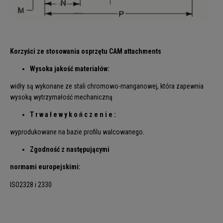
Korzyści ze stosowania osprzętu CAM attachments
Wysoka jakość materiałów:
widły są wykonane ze stali chromowo-manganowej, która zapewnia
wysoką wytrzymałość mechaniczną
T r w a ł e w y k o ń c z e n i e :
wyprodukowane na bazie profilu walcowanego.
Zgodność z następującymi
normami europejskimi:
ISO2328 i 2330