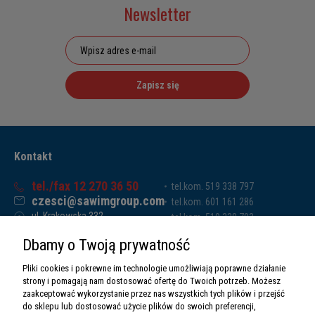
Newsletter
Zapisz się
Kontakt
tel./fax 12 270 36 50
tel.kom. 519 338 797
czesci@sawimgroup.com
tel.kom. 601 161 286
ul. Krakowska 332,
tel.kom. 519 338 793
32-080 Zabierzów
tel.kom. 661 011 669
Dbamy o Twoją prywatność
Sawim Group Mariusz Zdyb sp. k.
NIP: 5130284470
Pliki cookies i pokrewne im technologie umożliwiają poprawne działanie
REGON: 5246591010
strony i pomagają nam dostosować ofertę do Twoich potrzeb. Możesz
zaakceptować wykorzystanie przez nas wszystkich tych plików i przejść
do sklepu lub dostosować użycie plików do swoich preferencji,