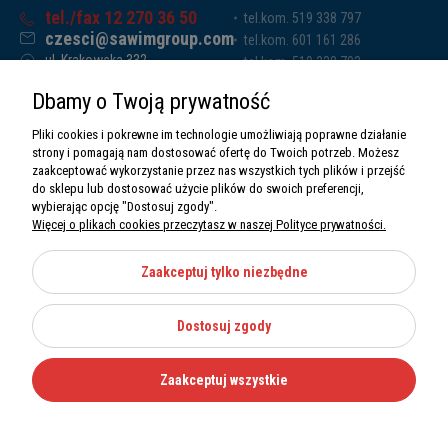
tel./fax 12 270 36 50
tel.kom. 519 338 797
czesci@sawimgroup.com
tel.kom. 601 161 286
ul. Krakowska 332,
tel.kom. 519 338 793
32-080 Zabierzów
tel.kom. 661 011 669
Dbamy o Twoją prywatność
Sawim Group Mariusz Zdyb sp. k.
NIP: 5130284470
Pliki cookies i pokrewne im technologie umożliwiają poprawne działanie
REGON: 5246591010
strony i pomagają nam dostosować ofertę do Twoich potrzeb. Możesz
zaakceptować wykorzystanie przez nas wszystkich tych plików i przejść
do sklepu lub dostosować użycie plików do swoich preferencji,
wybierając opcję "Dostosuj zgody".
Więcej o plikach cookies przeczytasz w naszej Polityce prywatności.
O nas
Informacje
Zaakceptuj tylko niezbędne
Moje konto
Dostosuj zgody
Kategorie
Zaakceptuj wszystkie
Wszystkie prawa zastrzeżone Sawimbis 2026