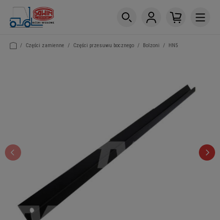
/
Części zamienne
/
Części przesuwu bocznego
/
Bolzoni
/
HN5