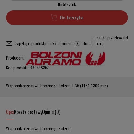
Ilość sztuk
Do koszyka
dodaj do przechowalni
zapytaj o produkt
poleć znajomemu
dodaj opinię
Producent:
Kod produktu:
93948S35S
Wspornik przesuwu bocznego Bolzoni HN5 (1151-1300 mm)
Opis
Koszty dostawy
Opinie (0)
Wspornik przesuwu bocznego Bolzoni