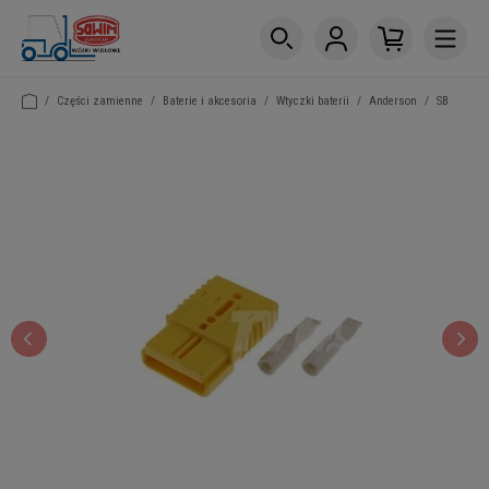
/
Części zamienne
/
Baterie i akcesoria
/
Wtyczki baterii
/
Anderson
/
SB