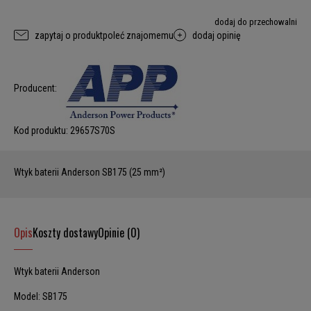
dodaj do przechowalni
zapytaj o produkt
poleć znajomemu
dodaj opinię
Producent:
Kod produktu:
29657S70S
Wtyk baterii Anderson SB175 (25 mm²)
Opis
Koszty dostawy
Opinie (0)
Wtyk baterii Anderson
Model: SB175