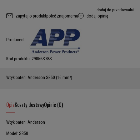
dodaj do przechowalni
zapytaj o produkt
poleć znajomemu
dodaj opinię
Producent:
Kod produktu:
29056S78S
Wtyk baterii Anderson SB50 (16 mm²)
Opis
Koszty dostawy
Opinie (0)
Wtyk baterii Anderson
Model: SB50