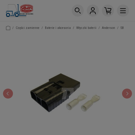
/
Części zamienne
/
Baterie i akcesoria
/
Wtyczki baterii
/
Anderson
/
SB