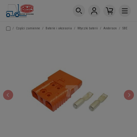
/
Części zamienne
/
Baterie i akcesoria
/
Wtyczki baterii
/
Anderson
/
SBE