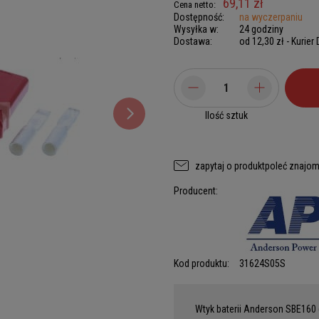
69,11 zł
Cena netto:
Dostępność:
na wyczerpaniu
Wysyłka w:
24 godziny
Dostawa:
od 12,30 zł
- Kurier
Ilość sztuk
zapytaj o produkt
poleć znajo
Producent:
Kod produktu:
31624S05S
Wtyk baterii Anderson SBE160