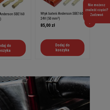
Nie możesz
Wtyk ba
znaleźć części?
Wtyk baterii Anderson SBE160
i Anderson SBE160
36V (3
Zadzwoń
24V (50 mm²)
)
85,00
85,00 zł
Dodaj do
odaj do
koszyka
oszyka