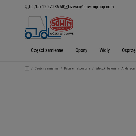
tel./fax 12 270 36 50
czesci@sawimgroup.com
Części zamienne
Opony
Widły
Osprzę
/
Części zamienne
/
Baterie i akcesoria
/
Wtyczki baterii
/
Anderson