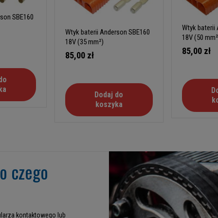
erson SBE160
Wtyk bateri
Wtyk baterii Anderson SBE160
18V (50 mm²
18V (35 mm²)
85,00 zł
85,00 zł
do
ka
D
Dodaj do
k
koszyka
go czego
larza kontaktowego lub