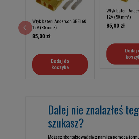
Wtyk baterii And
12V (50 mm²)
Wtyk baterii Anderson SBE160
85,00 zł
12V (35 mm²)
85,00 zł
Dodaj 
koszy
Dodaj do
koszyka
Dalej nie znalazłeś te
szukasz?
Możesz skontaktować się z nami za pomocą formu