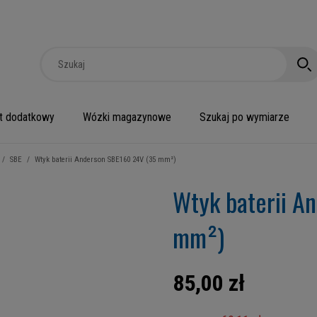
t dodatkowy
Wózki magazynowe
Szukaj po wymiarze
/
SBE
/
Wtyk baterii Anderson SBE160 24V (35 mm²)
Wtyk baterii A
mm²)
85,00 zł