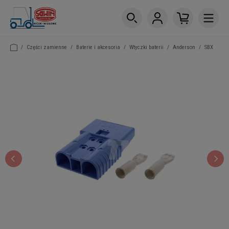
/
Części zamienne
/
Baterie i akcesoria
/
Wtyczki baterii
/
Anderson
/
SBX