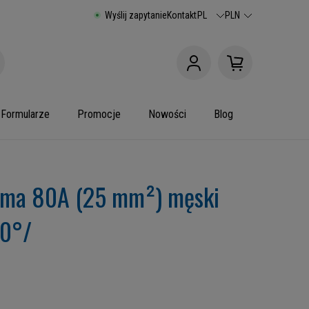
Wyślij zapytanie
Kontakt
PL
PLN
Formularze
Promocje
Nowości
Blog
ema 80A (25 mm²) męski
90°/