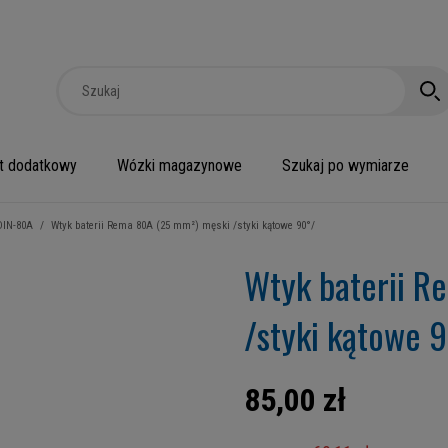
t dodatkowy
Wózki magazynowe
Szukaj po wymiarze
DIN-80A
/
Wtyk baterii Rema 80A (25 mm²) męski /styki kątowe 90°/
Wtyk baterii R
/styki kątowe 
85,00 zł