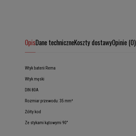
Opis
Dane techniczne
Koszty dostawy
Opinie (0)
Wtyk baterii Rema
Wtyk męski
DIN 80A
Rozmiar przewodu: 35 mm²
Żółty kod
Ze stykami kątowymi 90°