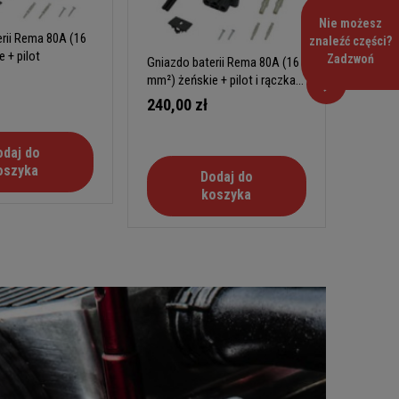
Nie możesz
rii Rema 80A (16
znaleźć części?
 + pilot
Zadzwoń
Gniazdo baterii Rema 80A (16
Gniazdo
mm²) żeńskie + pilot i rączka
mm²) że
stałą
240,00 zł
85,00
odaj do
oszyka
Dodaj do
koszyka