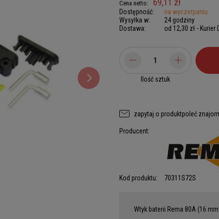
69,11 zł
Cena netto:
Dostępność:
na wyczerpaniu
Wysyłka w:
24 godziny
Dostawa:
od 12,30 zł
- Kurier
Ilość sztuk
zapytaj o produkt
poleć znajo
Producent:
Kod produktu:
70311S72S
Wtyk baterii Rema 80A (16 mm