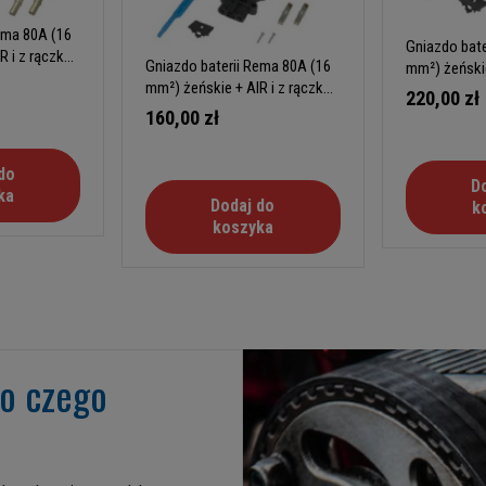
ema 80A (16
Gniazdo bate
R i z rączka
Gniazdo baterii Rema 80A (16
mm²) żeńskie
mm²) żeńskie + AIR i z rączka
220,00 zł
zmienną
160,00 zł
do
D
ka
Dodaj do
k
koszyka
go czego