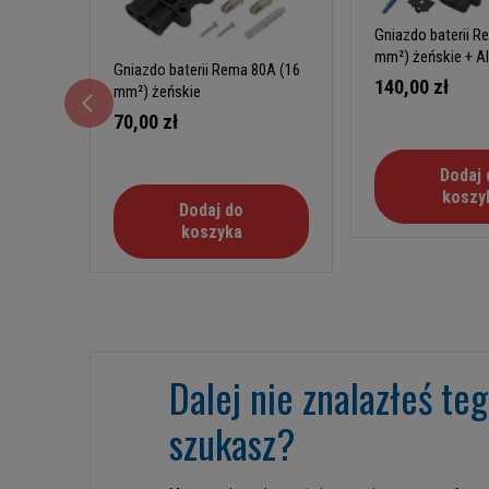
Gniazdo baterii R
mm²) żeńskie + AI
Gniazdo baterii Rema 80A (16
stałą
140,00 zł
mm²) żeńskie
70,00 zł
Dodaj 
koszy
Dodaj do
koszyka
Dalej nie znalazłeś te
szukasz?