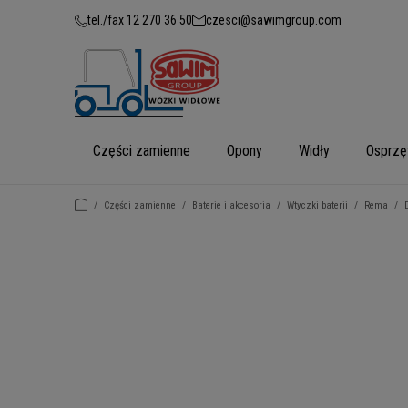
tel./fax 12 270 36 50
czesci@sawimgroup.com
Części zamienne
Opony
Widły
Osprzę
/
Części zamienne
/
Baterie i akcesoria
/
Wtyczki baterii
/
Rema
/