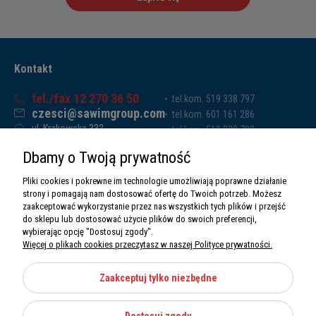
Kontakt
tel./fax 12 270 36 50
tel.kom. 519 338 797
czesci@sawimgroup.com
tel.kom. 601 161 286
ul. Krakowska 332,
tel.kom. 519 338 793
32-080 Zabierzów
tel.kom. 661 011 669
Dbamy o Twoją prywatność
Sawim Group Mariusz Zdyb sp. k.
NIP: 5130284470
Pliki cookies i pokrewne im technologie umożliwiają poprawne działanie
REGON: 5246591010
strony i pomagają nam dostosować ofertę do Twoich potrzeb. Możesz
zaakceptować wykorzystanie przez nas wszystkich tych plików i przejść
do sklepu lub dostosować użycie plików do swoich preferencji,
wybierając opcję "Dostosuj zgody".
Więcej o plikach cookies przeczytasz w naszej Polityce prywatności.
O nas
Informacje
Zaakceptuj tylko niezbędne
Moje konto