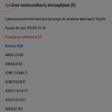
Opis
Dane techniczne
Koszty dostawy
Opinie (0)
Zabezpieczenie linki hamulca ręcznego do wózków widłowych Toyota
Pasuje do serii 7FG/FD 10-18
Pozycja na schemacie 53
Numery OEM:
44042-L0100
44042L0100
47487-10340-71
474871034071
47657-10110-71
476571011071
3003231750