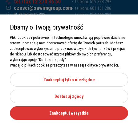
tel./fax 12 270 36 50
tel.kom. 519 338 797
czesci@sawimgroup.com
tel.kom. 601 161 286
ul. Krakowska 332,
tel.kom. 519 338 793
32-080 Zabierzów
tel.kom. 661 011 669
Dbamy o Twoją prywatność
Sawim Group Mariusz Zdyb sp. k.
NIP: 5130284470
Pliki cookies i pokrewne im technologie umożliwiają poprawne działanie
REGON: 5246591010
strony i pomagają nam dostosować ofertę do Twoich potrzeb. Możesz
zaakceptować wykorzystanie przez nas wszystkich tych plików i przejść
do sklepu lub dostosować użycie plików do swoich preferencji,
wybierając opcję "Dostosuj zgody".
Więcej o plikach cookies przeczytasz w naszej Polityce prywatności.
O nas
Informacje
Zaakceptuj tylko niezbędne
Moje konto
Dostosuj zgody
Kategorie
Zaakceptuj wszystkie
Wszystkie prawa zastrzeżone Sawimbis 2026
Made with
by
Mamezi.pl
Nie możesz znaleźć części?