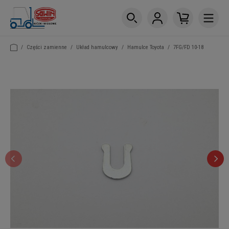
/
Części zamienne
/
Układ hamulcowy
/
Hamulce Toyota
/
7FG/FD 10-18