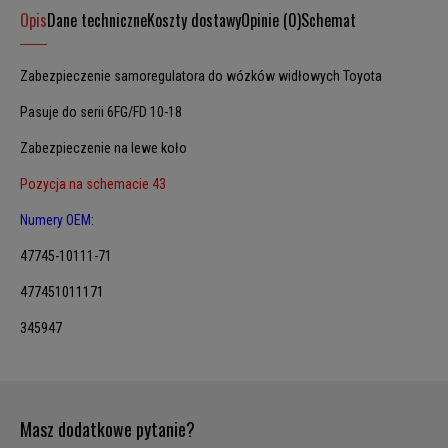
Opis
Dane techniczne
Koszty dostawy
Opinie (0)
Schemat
Zabezpieczenie samoregulatora do wózków widłowych Toyota
Pasuje do serii 6FG/FD 10-18
Zabezpieczenie na lewe koło
Pozycja na schemacie 43
Numery OEM:
47745-10111-71
477451011171
345947
Masz dodatkowe pytanie?