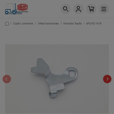
/
Części zamienne
/
Układ hamulcowy
/
Hamulce Toyota
/
6FG/FD 10-18