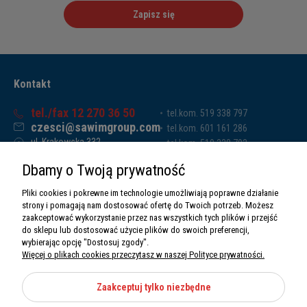
Zapisz się
Kontakt
tel./fax 12 270 36 50
tel.kom. 519 338 797
czesci@sawimgroup.com
tel.kom. 601 161 286
ul. Krakowska 332,
tel.kom. 519 338 793
32-080 Zabierzów
tel.kom. 661 011 669
Dbamy o Twoją prywatność
Sawim Group Mariusz Zdyb sp. k.
NIP: 5130284470
Pliki cookies i pokrewne im technologie umożliwiają poprawne działanie
REGON: 5246591010
strony i pomagają nam dostosować ofertę do Twoich potrzeb. Możesz
zaakceptować wykorzystanie przez nas wszystkich tych plików i przejść
do sklepu lub dostosować użycie plików do swoich preferencji,
wybierając opcję "Dostosuj zgody".
Więcej o plikach cookies przeczytasz w naszej Polityce prywatności.
O nas
Informacje
Zaakceptuj tylko niezbędne