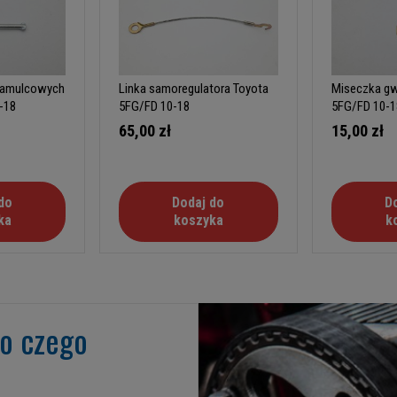
hamulcowych
Linka samoregulatora Toyota
Miseczka gw
-18
5FG/FD 10-18
5FG/FD 10-1
65,00 zł
15,00 zł
do
Dodaj do
D
ka
koszyka
k
go czego