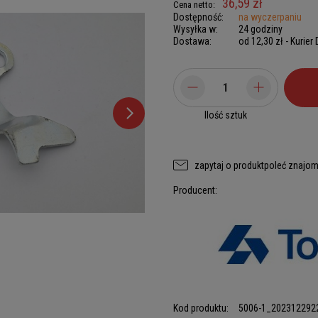
36,59 zł
Cena netto:
Dostępność:
na wyczerpaniu
Wysyłka w:
24 godziny
Dostawa:
od 12,30 zł
- Kurier
Ilość sztuk
zapytaj o produkt
poleć znajo
Producent:
Kod produktu:
5006-1_202312292