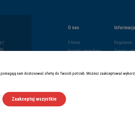
O nas
Informacj
O firmie
Regulamin
797
286
Kontakt i dane firmy
Zwroty i re
793
Blog
Polityka pr
669
Formy płatn
y i pomagają nam dostosować ofertę do Twoich potrzeb. Możesz zaakceptować wykorzys
Czas i kosz
Zaakceptuj wszystkie