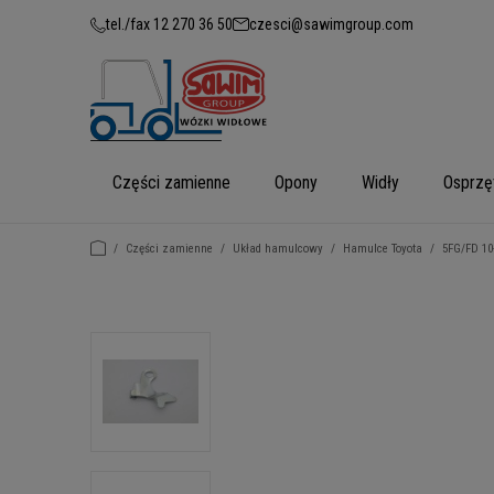
tel./fax 12 270 36 50
czesci@sawimgroup.com
Części zamienne
Opony
Widły
Osprzę
/
Części zamienne
/
Układ hamulcowy
/
Hamulce Toyota
/
5FG/FD 10