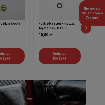
Nie możesz
znaleźć części?
Zadzwoń
oździa Toyota
Podkładka sprężyn szczęk
Prowadn
8
Toyota 5FG/FD 10-18
samore
5FG/FD
15,00 zł
32,00
odaj do
Dodaj do
oszyka
koszyka