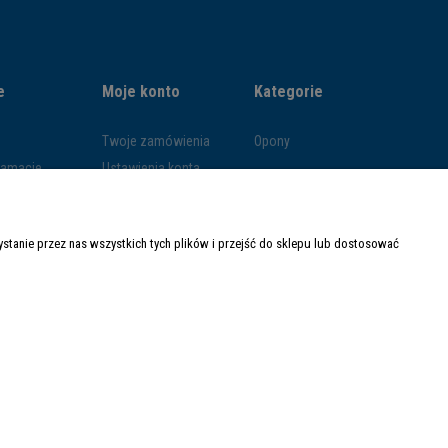
e
Moje konto
Kategorie
Twoje zamówienia
Opony
klamacje
Ustawienia konta
ywatności
Przechowalnia
ości
tanie przez nas wszystkich tych plików i przejść do sklepu lub dostosować
ty dostawy
Made with
by
Mamezi.pl