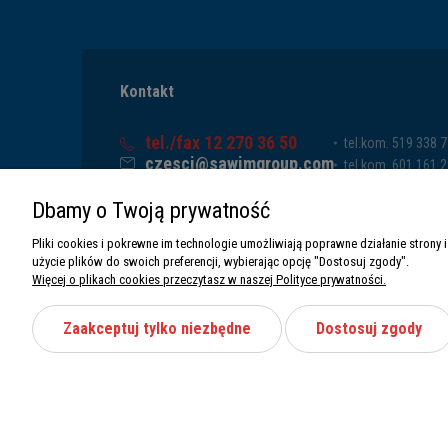
Kontakt
tel./fax 12 270 36 50
tel.kom. 519 338 
czesci@sawimgroup.com
tel.kom. 601 161 
ul. Krakowska 332,
tel.kom. 519 338 
Dbamy o Twoją prywatność
32-080 Zabierzów
tel.kom. 661 011 
Sawim Group Mariusz Zdyb sp. k.
Pliki cookies i pokrewne im technologie umożliwiają poprawne działanie stron
NIP: 5130284470
użycie plików do swoich preferencji, wybierając opcję "Dostosuj zgody".
REGON: 5246591010
Więcej o plikach cookies przeczytasz w naszej Polityce prywatności.
Zaakceptuj tylko niezbędne
Dostosuj zgody
Wszystkie prawa zastrzeżone Sawimbis 2026