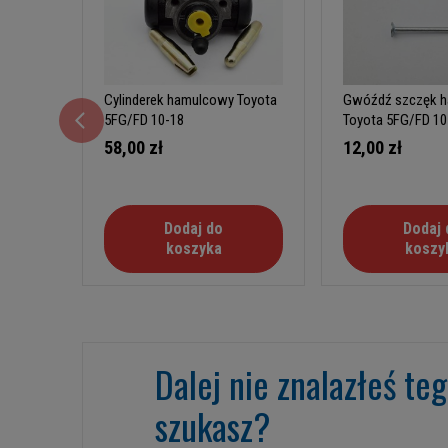
Cylinderek hamulcowy Toyota
Gwóźdź szczęk 
5FG/FD 10-18
Toyota 5FG/FD 10
58,00 zł
12,00 zł
Dodaj do
Dodaj 
koszyka
koszy
Dalej nie znalazłeś te
szukasz?