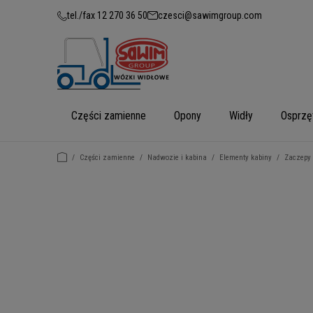
tel./fax 12 270 36 50
czesci@sawimgroup.com
Części zamienne
Opony
Widły
Osprzę
/
Części zamienne
/
Nadwozie i kabina
/
Elementy kabiny
/
Zaczepy