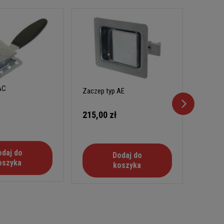
AC
Zaczep typ AE
Zaczep
215,00 zł
405,0
odaj do
Dodaj do
oszyka
koszyka