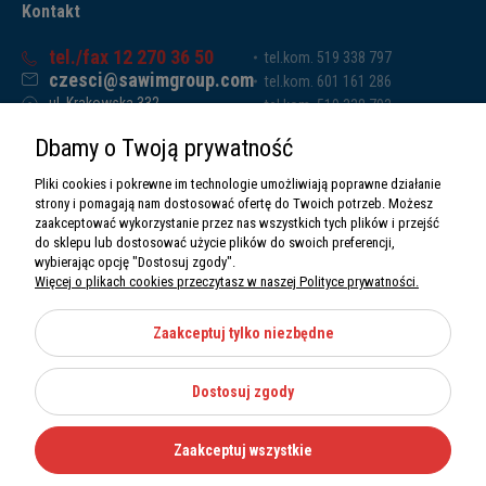
Kontakt
tel./fax 12 270 36 50
tel.kom. 519 338 797
czesci@sawimgroup.com
tel.kom. 601 161 286
ul. Krakowska 332,
tel.kom. 519 338 793
32-080 Zabierzów
tel.kom. 661 011 669
Dbamy o Twoją prywatność
Sawim Group Mariusz Zdyb sp. k.
NIP: 5130284470
Pliki cookies i pokrewne im technologie umożliwiają poprawne działanie
REGON: 5246591010
strony i pomagają nam dostosować ofertę do Twoich potrzeb. Możesz
zaakceptować wykorzystanie przez nas wszystkich tych plików i przejść
do sklepu lub dostosować użycie plików do swoich preferencji,
wybierając opcję "Dostosuj zgody".
Więcej o plikach cookies przeczytasz w naszej Polityce prywatności.
O nas
Informacje
Zaakceptuj tylko niezbędne
Moje konto
Dostosuj zgody
Kategorie
Zaakceptuj wszystkie