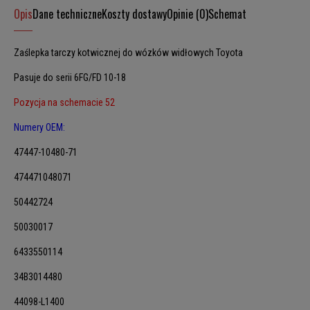
Opis
Dane techniczne
Koszty dostawy
Opinie (0)
Schemat
Zaślepka tarczy kotwicznej do wózków widłowych Toyota
Pasuje do serii 6FG/FD 10-18
Pozycja na schemacie 52
Numery OEM:
47447-10480-71
474471048071
50442724
50030017
6433550114
34B3014480
44098-L1400