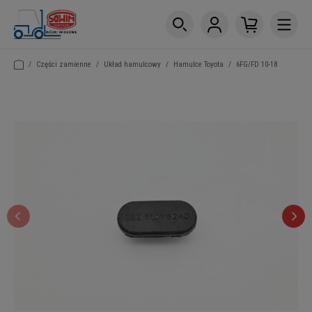
/
Części zamienne
/
Układ hamulcowy
/
Hamulce Toyota
/
6FG/FD 10-18