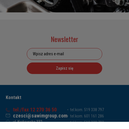
Newsletter
Zapisz się
Kontakt
tel./fax 12 270 36 50
tel.kom. 519 338 797
czesci@sawimgroup.com
tel.kom. 601 161 286
ul. Krakowska 332,
tel.kom. 519 338 793
32-080 Zabierzów
tel.kom. 661 011 669