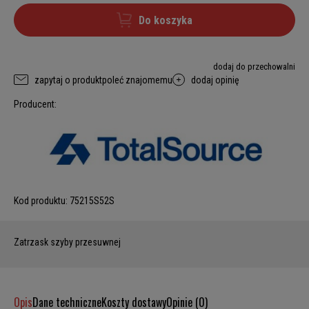
Do koszyka
dodaj do przechowalni
zapytaj o produkt
poleć znajomemu
dodaj opinię
Producent:
Kod produktu:
75215S52S
Zatrzask szyby przesuwnej
Opis
Dane techniczne
Koszty dostawy
Opinie (0)