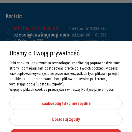
Kontakt
tel./fax 12 270 36 50
tel.kom. 519 338 797
czesci@sawimgroup.com
tel.kom. 601 161 286
ul. Krakowska 332,
tel.kom. 519 338 793
32-080 Zabierzów
tel.kom. 661 011 669
Dbamy o Twoją prywatność
Sawim Group Mariusz Zdyb sp. k.
NIP: 5130284470
Pliki cookies i pokrewne im technologie umożliwiają poprawne działanie
REGON: 5246591010
strony i pomagają nam dostosować ofertę do Twoich potrzeb. Możesz
zaakceptować wykorzystanie przez nas wszystkich tych plików i przejść
do sklepu lub dostosować użycie plików do swoich preferencji,
wybierając opcję "Dostosuj zgody".
Więcej o plikach cookies przeczytasz w naszej Polityce prywatności.
O nas
Informacje
Zaakceptuj tylko niezbędne
Moje konto
Dostosuj zgody
Kategorie