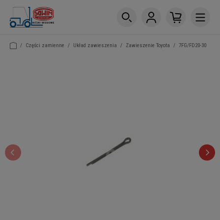
/
Części zamienne
/
Układ zawieszenia
/
Zawieszenie Toyota
/
7FG/FD20-30