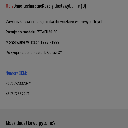
Opis
Dane techniczne
Koszty dostawy
Opinie (0)
Zawleczka sworznia łącznika do wózków widłowych Toyota
Pasuje do modelu: 7FG/FD20-30
Montowane w latach 1998 - 1999
Pozycja na schemacie: DK oraz GY
Numery OEM:
43737-23320-71
437372332071
Masz dodatkowe pytanie?