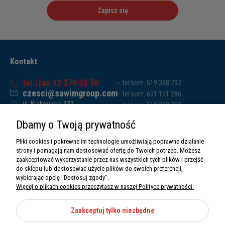
Zapisz się
Kontakt
tel./fax 12 270 36 50
tel.kom. 519 338 797
czesci@sawimgroup.com
tel.kom. 601 161 286
ul. Krakowska 332,
tel.kom. 519 338 793
32-080 Zabierzów
tel.kom. 661 011 669
Dbamy o Twoją prywatność
Sawim Group Mariusz Zdyb sp. k.
NIP: 5130284470
Pliki cookies i pokrewne im technologie umożliwiają poprawne działanie
REGON: 5246591010
strony i pomagają nam dostosować ofertę do Twoich potrzeb. Możesz
zaakceptować wykorzystanie przez nas wszystkich tych plików i przejść
do sklepu lub dostosować użycie plików do swoich preferencji,
wybierając opcję "Dostosuj zgody".
Więcej o plikach cookies przeczytasz w naszej Polityce prywatności.
O nas
Informacje
Zaakceptuj tylko niezbędne