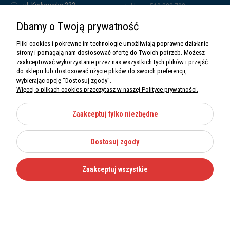
ul. Krakowska 332,
tel.kom. 519 338 793
32-080 Zabierzów
tel.kom. 661 011 669
Dbamy o Twoją prywatność
Sawim Group Mariusz Zdyb sp. k.
NIP: 5130284470
Pliki cookies i pokrewne im technologie umożliwiają poprawne działanie
REGON: 5246591010
strony i pomagają nam dostosować ofertę do Twoich potrzeb. Możesz
zaakceptować wykorzystanie przez nas wszystkich tych plików i przejść
do sklepu lub dostosować użycie plików do swoich preferencji,
wybierając opcję "Dostosuj zgody".
Więcej o plikach cookies przeczytasz w naszej Polityce prywatności.
O nas
Informacje
Zaakceptuj tylko niezbędne
Moje konto
Dostosuj zgody
Kategorie
Zaakceptuj wszystkie
Wszystkie prawa zastrzeżone Sawimbis 2026
Made with
by
Mamezi.pl
Nie możesz znaleźć części?
12 270 36 50
Zadzwoń