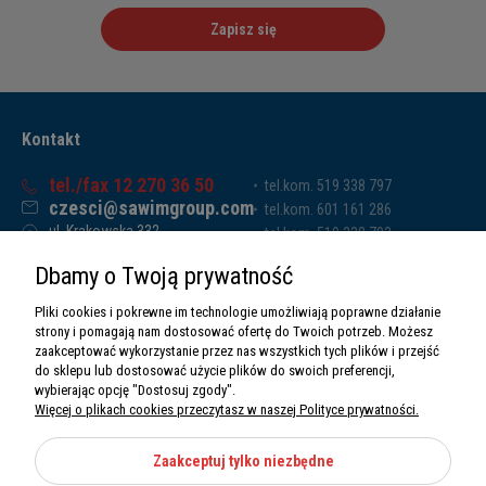
Zapisz się
Kontakt
tel./fax 12 270 36 50
tel.kom. 519 338 797
czesci@sawimgroup.com
tel.kom. 601 161 286
ul. Krakowska 332,
tel.kom. 519 338 793
32-080 Zabierzów
tel.kom. 661 011 669
Dbamy o Twoją prywatność
Sawim Group Mariusz Zdyb sp. k.
NIP: 5130284470
Pliki cookies i pokrewne im technologie umożliwiają poprawne działanie
REGON: 5246591010
strony i pomagają nam dostosować ofertę do Twoich potrzeb. Możesz
zaakceptować wykorzystanie przez nas wszystkich tych plików i przejść
do sklepu lub dostosować użycie plików do swoich preferencji,
wybierając opcję "Dostosuj zgody".
Więcej o plikach cookies przeczytasz w naszej Polityce prywatności.
O nas
Informacje
Zaakceptuj tylko niezbędne