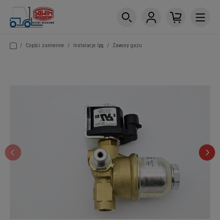
/
Części zamienne
/
Instalacje lpg
/
Zawory gazu