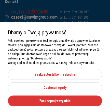
Kontakt
tel./fax 12 270 36 50
tel.kom. 519 338 797
czesci@sawimgroup.com
tel.kom. 601 161 286
ul. Krakowska 332,
tel.kom. 519 338 793
32-080 Zabierzów
tel.kom. 661 011 669
Dbamy o Twoją prywatność
Sawim Group Mariusz Zdyb sp. k.
NIP: 5130284470
Pliki cookies i pokrewne im technologie umożliwiają poprawne działanie
REGON: 5246591010
strony i pomagają nam dostosować ofertę do Twoich potrzeb. Możesz
zaakceptować wykorzystanie przez nas wszystkich tych plików i przejść
do sklepu lub dostosować użycie plików do swoich preferencji,
wybierając opcję "Dostosuj zgody".
Więcej o plikach cookies przeczytasz w naszej Polityce prywatności.
O nas
Informacje
Zaakceptuj tylko niezbędne
Moje konto
Dostosuj zgody
Kategorie
Zaakceptuj wszystkie