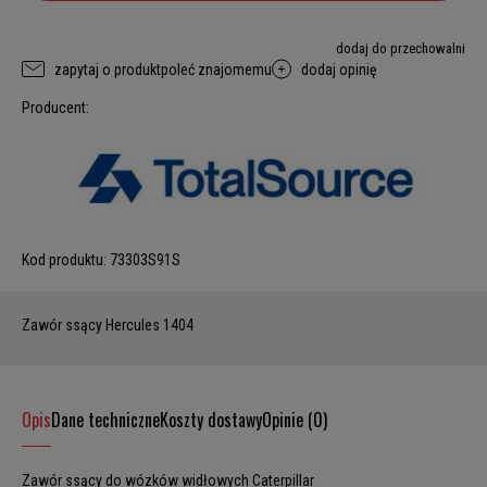
dodaj do przechowalni
zapytaj o produkt
poleć znajomemu
dodaj opinię
Producent:
Kod produktu:
73303S91S
Zawór ssący Hercules 1404
Opis
Dane techniczne
Koszty dostawy
Opinie (0)
Zawór ssący do wózków widłowych Caterpillar