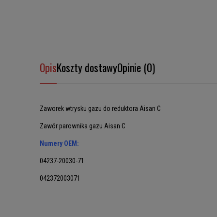
Opis
Koszty dostawy
Opinie (0)
Zaworek wtrysku gazu do reduktora Aisan C
Zawór parownika gazu Aisan C
Numery OEM:
04237-20030-71
042372003071