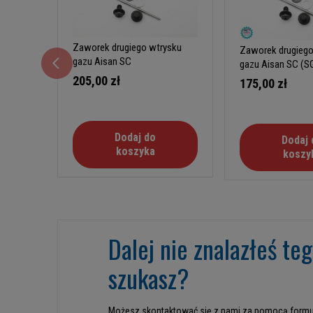
Zaworek drugiego wtrysku
Zaworek drugiego
gazu Aisan SC
gazu Aisan SC (S
205,00 zł
175,00 zł
Dodaj do
Dodaj 
koszyka
koszy
Dalej nie znalazłeś te
szukasz?
Możesz skontaktować się z nami za pomocą formu