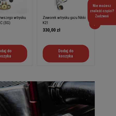
Nie możesz
znaleźć części?
Zadzwoń
rwszego wtrysku
Zaworek wtrysku gazu Nikki
Zestaw 
SC (SG)
K21
VFF30
330,00 zł
200,0
odaj do
Dodaj do
oszyka
koszyka