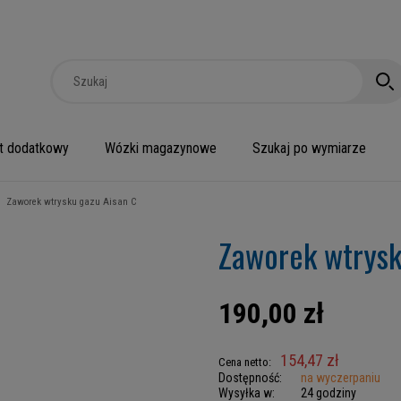
t dodatkowy
Wózki magazynowe
Szukaj po wymiarze
Zaworek wtrysku gazu Aisan C
Zaworek wtrysk
190,00 zł
154,47 zł
Cena netto:
Dostępność:
na wyczerpaniu
Wysyłka w:
24 godziny