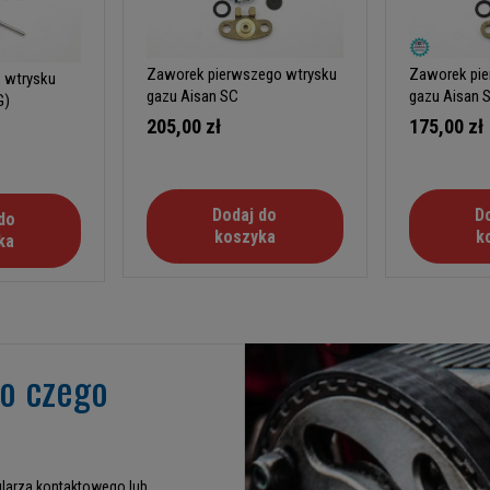
Zaworek pierwszego wtrysku
Zaworek pie
 wtrysku
gazu Aisan SC
gazu Aisan 
G)
205,00 zł
175,00 zł
Dodaj do
D
do
koszyka
k
ka
go czego
larza kontaktowego lub