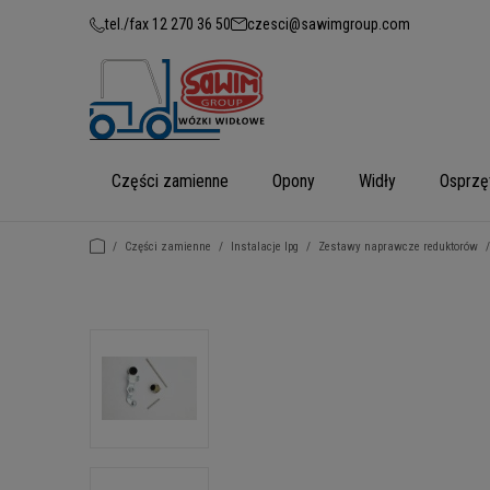
tel./fax 12 270 36 50
czesci@sawimgroup.com
Części zamienne
Opony
Widły
Osprzę
/
Części zamienne
/
Instalacje lpg
/
Zestawy naprawcze reduktorów
/