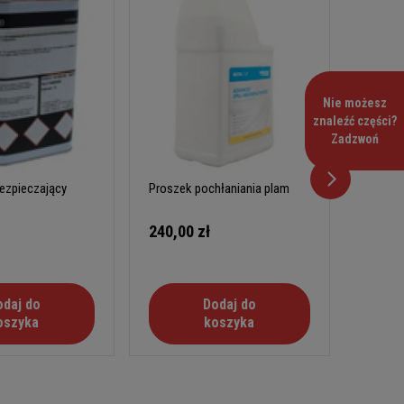
Nie możesz
znaleźć części?
Zadzwoń
Proszek pochłaniania plam
ezpieczający
240,00 zł
Przezro
100,0
Dodaj do
odaj do
koszyka
oszyka