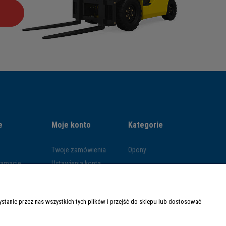
e
Moje konto
Kategorie
Twoje zamówienia
Opony
klamacje
Ustawienia konta
ywatności
Przechowalnia
ości
tanie przez nas wszystkich tych plików i przejść do sklepu lub dostosować
ty dostawy