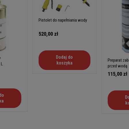
Pistolet do napełniania wody
520,00 zł
Dodaj do
y
Preparat zab
koszyka
 L
przed wodą
115,00 zł
do
D
ka
k