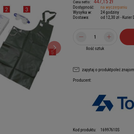
447,15 zł
Cena netto:
Dostępność:
na wyczerpaniu
Wysyłka w:
24 godziny
Dostawa:
od 12,30 zł
- Kurier
Ilość sztuk
zapytaj o produkt
poleć znajo
Producent:
Kod produktu:
16997610S