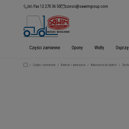
tel./fax 12 270 36 50
czesci@sawimgroup.com
Części zamienne
Opony
Widły
Osprzę
/
Części zamienne
/
Baterie i akcesoria
/
Akcesoria do baterii
/
Zest