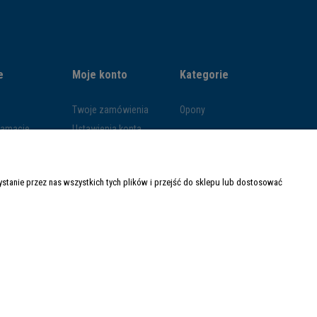
e
Moje konto
Kategorie
Twoje zamówienia
Opony
klamacje
Ustawienia konta
ywatności
Przechowalnia
ości
tanie przez nas wszystkich tych plików i przejść do sklepu lub dostosować
ty dostawy
Made with
by
Mamezi.pl