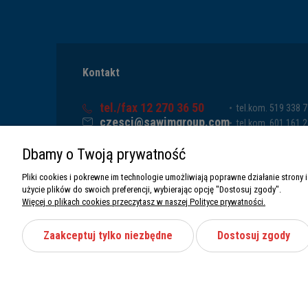
Kontakt
tel./fax 12 270 36 50
tel.kom. 519 338 
czesci@sawimgroup.com
tel.kom. 601 161 
ul. Krakowska 332,
tel.kom. 519 338 
Dbamy o Twoją prywatność
32-080 Zabierzów
tel.kom. 661 011 
Sawim Group Mariusz Zdyb sp. k.
Pliki cookies i pokrewne im technologie umożliwiają poprawne działanie stron
NIP: 5130284470
użycie plików do swoich preferencji, wybierając opcję "Dostosuj zgody".
REGON: 5246591010
Więcej o plikach cookies przeczytasz w naszej Polityce prywatności.
Zaakceptuj tylko niezbędne
Dostosuj zgody
Wszystkie prawa zastrzeżone Sawimbis 2026