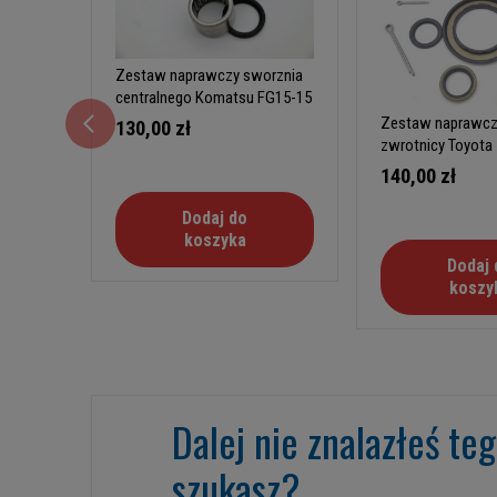
Zestaw naprawczy sworznia
centralnego Komatsu FG15-15
Zestaw naprawcz
130,00 zł
zwrotnicy Toyota
18 typ A
140,00 zł
Dodaj do
koszyka
Dodaj 
koszy
Dalej nie znalazłeś te
szukasz?