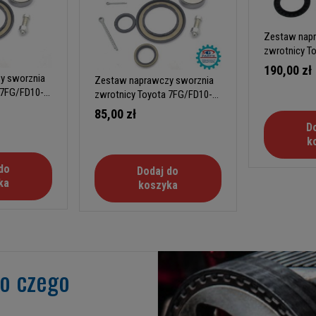
Zestaw napr
zwrotnicy T
18 typ B
190,00 zł
y sworznia
Zestaw naprawczy sworznia
 7FG/FD10-
zwrotnicy Toyota 7FG/FD10-
18 typ A (SG)
85,00 zł
D
k
do
Dodaj do
ka
koszyka
go czego