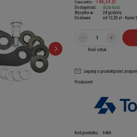
146,34 zł
Cena netto:
Dostępność:
duża ilość
Wysyłka w:
24 godziny
Dostawa:
od 12,30 zł
- Kurier
Ilość sztuk
zapytaj o produkt
poleć znajo
Producent:
Kod produktu:
6466