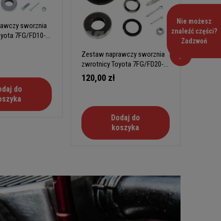
Nie możesz
awczy sworznia
Zestaw
znaleźć części?
oyota 7FG/FD10-
zwrotn
Zadzwoń
30 typ 
190,0
Zestaw naprawczy sworznia
zwrotnicy Toyota 7FG/FD20-
30 typ A
120,00 zł
odaj do
oszyka
Dodaj do
koszyka