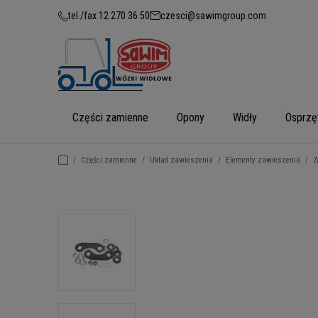
tel./fax 12 270 36 50
czesci@sawimgroup.com
Części zamienne
Opony
Widły
Osprzę
/
Części zamienne
/
Układ zawieszenia
/
Elementy zawieszenia
/
Z