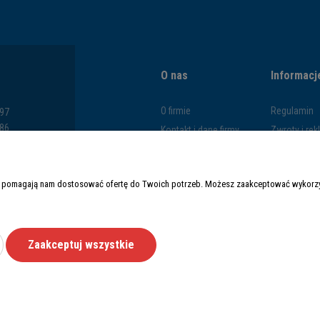
O nas
Informacj
O firmie
Regulamin
797
286
Kontakt i dane firmy
Zwroty i re
793
Blog
Polityka pr
669
Formy płatn
y i pomagają nam dostosować ofertę do Twoich potrzeb. Możesz zaakceptować wykorzys
Czas i kosz
Zaakceptuj wszystkie