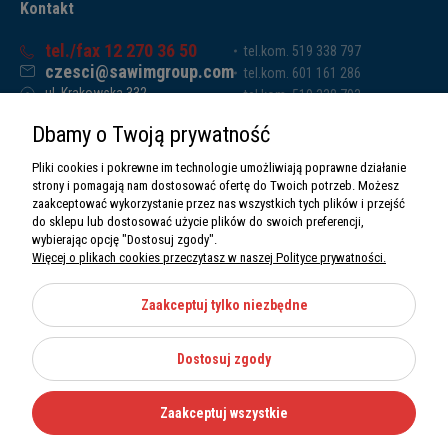
Kontakt
tel./fax 12 270 36 50
tel.kom. 519 338 797
czesci@sawimgroup.com
tel.kom. 601 161 286
ul. Krakowska 332,
tel.kom. 519 338 793
32-080 Zabierzów
tel.kom. 661 011 669
Dbamy o Twoją prywatność
Sawim Group Mariusz Zdyb sp. k.
NIP: 5130284470
Pliki cookies i pokrewne im technologie umożliwiają poprawne działanie
REGON: 5246591010
strony i pomagają nam dostosować ofertę do Twoich potrzeb. Możesz
zaakceptować wykorzystanie przez nas wszystkich tych plików i przejść
do sklepu lub dostosować użycie plików do swoich preferencji,
wybierając opcję "Dostosuj zgody".
Więcej o plikach cookies przeczytasz w naszej Polityce prywatności.
O nas
Informacje
Zaakceptuj tylko niezbędne
Moje konto
Dostosuj zgody
Kategorie
Zaakceptuj wszystkie