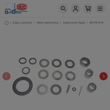
/
Części zamienne
/
Układ zawieszenia
/
Zawieszenie Toyota
/
6FG/FD10-18