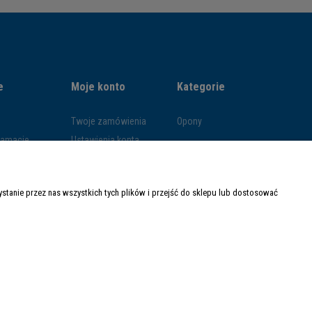
e
Moje konto
Kategorie
Twoje zamówienia
Opony
klamacje
Ustawienia konta
ywatności
Przechowalnia
ości
tanie przez nas wszystkich tych plików i przejść do sklepu lub dostosować
ty dostawy
Made with
by
Mamezi.pl