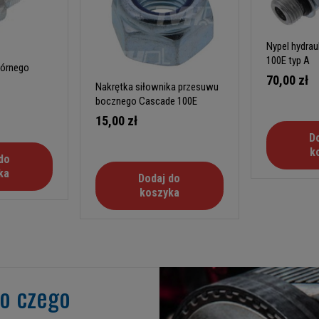
Nypel hydrau
100E typ A
górnego
70,00 zł
Nakrętka siłownika przesuwu
bocznego Cascade 100E
15,00 zł
D
k
do
ka
Dodaj do
koszyka
go czego