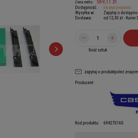
569,11 zł
Cena netto:
Dostępność:
na wyczerpaniu
Wysyłka w:
Zapytaj o dostępno
Dostawa:
od 12,30 zł
- Kurier
Ilość sztuk
zapytaj o produkt
poleć znajo
Producent:
Kod produktu:
69427S16S