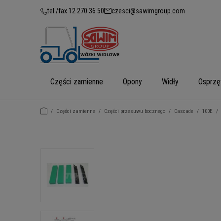
tel./fax 12 270 36 50
czesci@sawimgroup.com
Części zamienne
Opony
Widły
Osprzę
/
Części zamienne
/
Części przesuwu bocznego
/
Cascade
/
100E
/