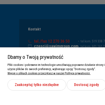
Kontakt
tel./fax 12 270 36 50
tel.kom. 519 338 
czesci@sawimgroup.com
tel.kom. 601 161 
ul. Krakowska 332,
tel.kom. 519 338 
Dbamy o Twoją prywatność
32-080 Zabierzów
tel.kom. 661 011 
Sawim Group Mariusz Zdyb sp. k.
Pliki cookies i pokrewne im technologie umożliwiają poprawne działanie stron
NIP: 5130284470
użycie plików do swoich preferencji, wybierając opcję "Dostosuj zgody".
REGON: 5246591010
Więcej o plikach cookies przeczytasz w naszej Polityce prywatności.
Zaakceptuj tylko niezbędne
Dostosuj zgody
Wszystkie prawa zastrzeżone Sawimbis 2026