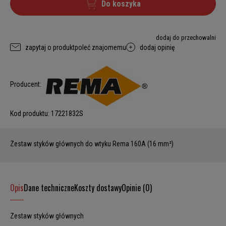
Do koszyka
dodaj do przechowalni
zapytaj o produkt
poleć znajomemu
dodaj opinię
Producent:
Kod produktu:
17221832S
Zestaw styków głównych do wtyku Rema 160A (16 mm²)
Opis
Dane techniczne
Koszty dostawy
Opinie (0)
Zestaw styków głównych