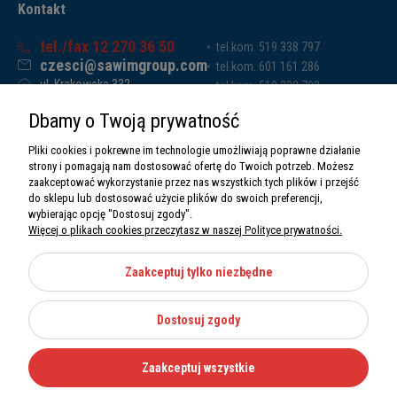
Kontakt
tel./fax 12 270 36 50
tel.kom. 519 338 797
czesci@sawimgroup.com
tel.kom. 601 161 286
ul. Krakowska 332,
tel.kom. 519 338 793
32-080 Zabierzów
tel.kom. 661 011 669
Dbamy o Twoją prywatność
Sawim Group Mariusz Zdyb sp. k.
NIP: 5130284470
Pliki cookies i pokrewne im technologie umożliwiają poprawne działanie
REGON: 5246591010
strony i pomagają nam dostosować ofertę do Twoich potrzeb. Możesz
zaakceptować wykorzystanie przez nas wszystkich tych plików i przejść
do sklepu lub dostosować użycie plików do swoich preferencji,
wybierając opcję "Dostosuj zgody".
Więcej o plikach cookies przeczytasz w naszej Polityce prywatności.
O nas
Informacje
Zaakceptuj tylko niezbędne
Moje konto
Dostosuj zgody
Kategorie
Zaakceptuj wszystkie