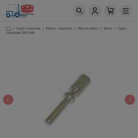
/
Części zamienne
/
Baterie i akcesoria
/
Wtyczki baterii
/
Rema
/
Części
zapasowe DIN-160A