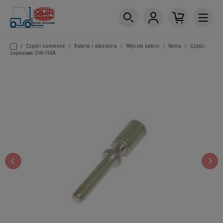
/
Części zamienne
/
Baterie i akcesoria
/
Wtyczki baterii
/
Rema
/
Części
zapasowe DIN-160A