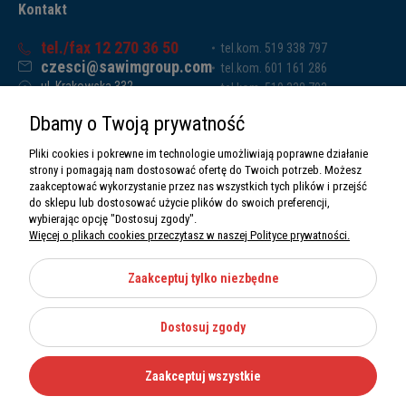
Kontakt
tel./fax 12 270 36 50
tel.kom. 519 338 797
czesci@sawimgroup.com
tel.kom. 601 161 286
ul. Krakowska 332,
tel.kom. 519 338 793
32-080 Zabierzów
tel.kom. 661 011 669
Dbamy o Twoją prywatność
Sawim Group Mariusz Zdyb sp. k.
NIP: 5130284470
Pliki cookies i pokrewne im technologie umożliwiają poprawne działanie
REGON: 5246591010
strony i pomagają nam dostosować ofertę do Twoich potrzeb. Możesz
zaakceptować wykorzystanie przez nas wszystkich tych plików i przejść
do sklepu lub dostosować użycie plików do swoich preferencji,
wybierając opcję "Dostosuj zgody".
Więcej o plikach cookies przeczytasz w naszej Polityce prywatności.
O nas
Informacje
Zaakceptuj tylko niezbędne
Moje konto
Dostosuj zgody
Kategorie
Zaakceptuj wszystkie