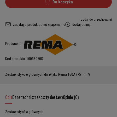
Do koszyka
dodaj do przechowalni
zapytaj o produkt
poleć znajomemu
dodaj opinię
Producent:
Kod produktu:
10038070S
Zestaw styków głównych do wtyku Rema 160A (75 mm²)
Opis
Dane techniczne
Koszty dostawy
Opinie (0)
Zestaw styków głównych