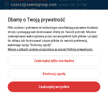
czesci@sawimgroup.com
tel.kom. 601 161 286
ul. Krakowska 332,
tel.kom. 519 338 793
32-080 Zabierzów
tel.kom. 661 011 669
Dbamy o Twoją prywatność
Sawim Group Mariusz Zdyb sp. k.
NIP: 5130284470
Pliki cookies i pokrewne im technologie umożliwiają poprawne działanie
REGON: 5246591010
strony i pomagają nam dostosować ofertę do Twoich potrzeb. Możesz
zaakceptować wykorzystanie przez nas wszystkich tych plików i przejść
do sklepu lub dostosować użycie plików do swoich preferencji,
wybierając opcję "Dostosuj zgody".
Więcej o plikach cookies przeczytasz w naszej Polityce prywatności.
O nas
Informacje
Zaakceptuj tylko niezbędne
Moje konto
Dostosuj zgody
Kategorie
Zaakceptuj wszystkie
Wszystkie prawa zastrzeżone Sawimbis 2026
Made with
by
Mamezi.pl
Nie możesz znaleźć części?