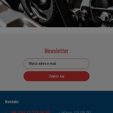
Newsletter
Zapisz się
Kontakt
tel./fax 12 270 36 50
tel.kom. 519 338 797