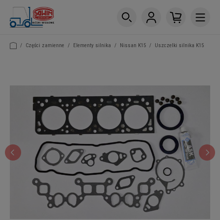
/
Części zamienne
/
Elementy silnika
/
Nissan K15
/
Uszczelki silnika K15