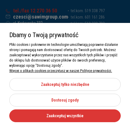
tel./fax 12 270 36 50
tel.kom. 519 338 797
czesci@sawimgroup.com
tel.kom. 601 161 286
ul. Krakowska 332,
tel.kom. 519 338 793
32-080 Zabierzów
tel.kom. 661 011 669
Dbamy o Twoją prywatność
Sawim Group Mariusz Zdyb sp. k.
NIP: 5130284470
Pliki cookies i pokrewne im technologie umożliwiają poprawne działanie
REGON: 5246591010
strony i pomagają nam dostosować ofertę do Twoich potrzeb. Możesz
zaakceptować wykorzystanie przez nas wszystkich tych plików i przejść
do sklepu lub dostosować użycie plików do swoich preferencji,
wybierając opcję "Dostosuj zgody".
Więcej o plikach cookies przeczytasz w naszej Polityce prywatności.
O nas
Informacje
Zaakceptuj tylko niezbędne
Moje konto
Dostosuj zgody
Kategorie
Zaakceptuj wszystkie