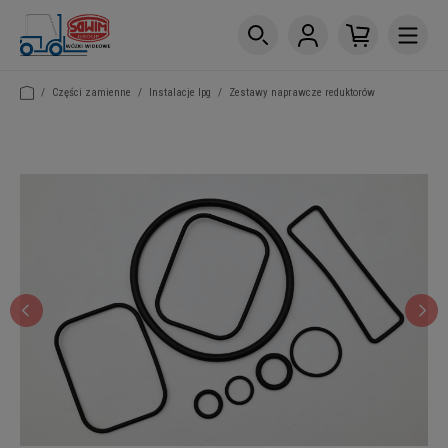
/
Części zamienne
/
Instalacje lpg
/
Zestawy naprawcze reduktorów