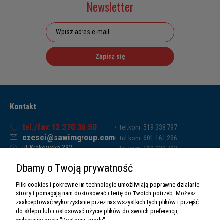
Newsletter
Zapisz się
Kontakt
tel./fax 12 270 36 50
tel.kom. 519 338 797
czesci@sawimgroup.com
tel.kom. 601 161 286
ul. Krakowska 332,
tel.kom. 519 338 793
32-080 Zabierzów
tel.kom. 661 011 669
Dbamy o Twoją prywatność
Sawim Group Mariusz Zdyb sp. k.
NIP: 5130284470
Pliki cookies i pokrewne im technologie umożliwiają poprawne działanie
REGON: 5246591010
strony i pomagają nam dostosować ofertę do Twoich potrzeb. Możesz
zaakceptować wykorzystanie przez nas wszystkich tych plików i przejść
do sklepu lub dostosować użycie plików do swoich preferencji,
wybierając opcję "Dostosuj zgody".