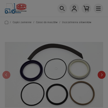
/
Części zamienne
/
Czesci do masztów
/
Uszczelnienia siłowników