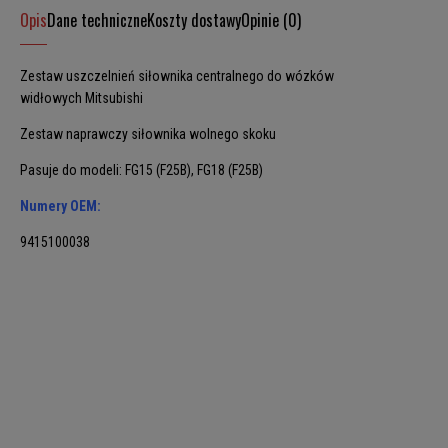
Opis
Dane techniczne
Koszty dostawy
Opinie (0)
Zestaw uszczelnień siłownika centralnego do wózków
widłowych Mitsubishi
Zestaw naprawczy siłownika wolnego skoku
Pasuje do modeli: FG15 (F25B), FG18 (F25B)
Numery OEM:
9415100038