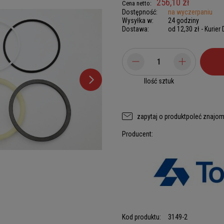
256,10 zł
Cena netto:
Dostępność:
na wyczerpaniu
Wysyłka w:
24 godziny
Dostawa:
od 12,30 zł
- Kurier
Ilość sztuk
zapytaj o produkt
poleć znajo
Producent:
Kod produktu:
3149-2