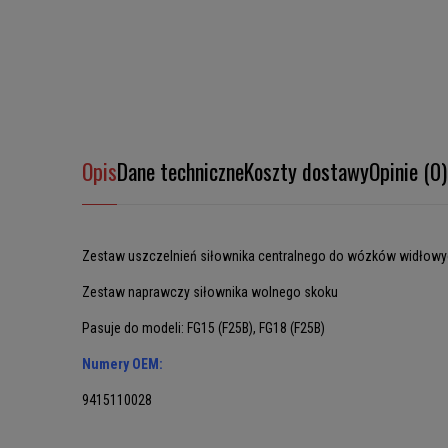
Opis
Dane techniczne
Koszty dostawy
Opinie (0)
Zestaw uszczelnień siłownika centralnego do wózków widłowyc
Zestaw naprawczy siłownika wolnego skoku
Pasuje do modeli: FG15 (F25B), FG18 (F25B)
Numery OEM:
9415110028