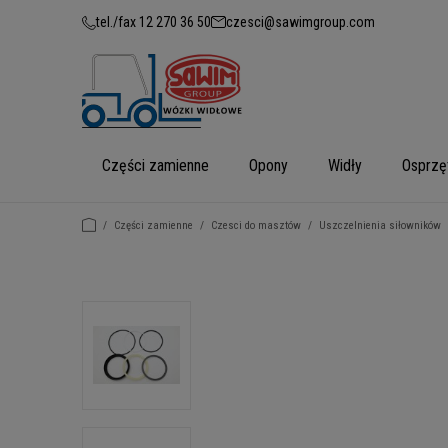
tel./fax 12 270 36 50
czesci@sawimgroup.com
Części zamienne
Opony
Widły
Osprzę
/
Części zamienne
/
Czesci do masztów
/
Uszczelnienia siłowników