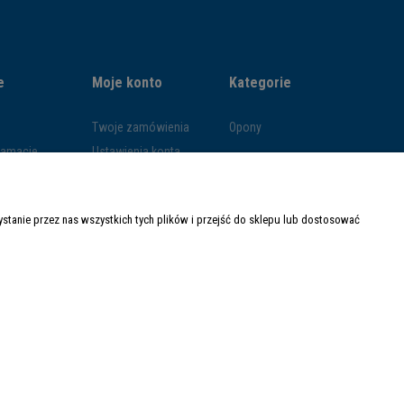
e
Moje konto
Kategorie
Twoje zamówienia
Opony
klamacje
Ustawienia konta
ywatności
Przechowalnia
ości
tanie przez nas wszystkich tych plików i przejść do sklepu lub dostosować
ty dostawy
Made with
by
Mamezi.pl