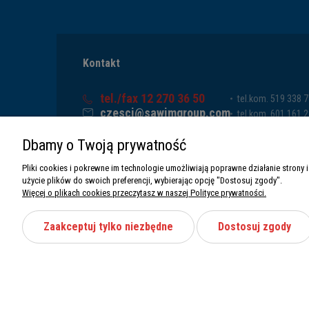
Kontakt
tel./fax 12 270 36 50
tel.kom. 519 338 
czesci@sawimgroup.com
tel.kom. 601 161 
ul. Krakowska 332,
tel.kom. 519 338 
Dbamy o Twoją prywatność
32-080 Zabierzów
tel.kom. 661 011 
Sawim Group Mariusz Zdyb sp. k.
Pliki cookies i pokrewne im technologie umożliwiają poprawne działanie stron
NIP: 5130284470
użycie plików do swoich preferencji, wybierając opcję "Dostosuj zgody".
REGON: 5246591010
Więcej o plikach cookies przeczytasz w naszej Polityce prywatności.
Zaakceptuj tylko niezbędne
Dostosuj zgody
Wszystkie prawa zastrzeżone Sawimbis 2026