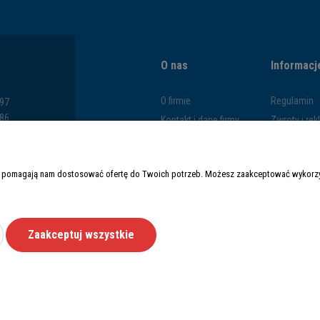
O nas
Informacj
O firmie
Regulamin
797
286
Kontakt i dane firmy
Zwroty i re
793
Blog
Polityka pr
669
Formy płatn
y i pomagają nam dostosować ofertę do Twoich potrzeb. Możesz zaakceptować wykorzys
Czas i kosz
Zaakceptuj wszystkie