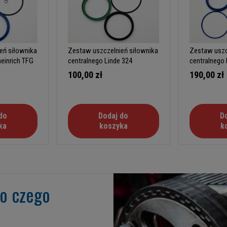
eń siłownika
Zestaw uszczelnień siłownika
Zestaw uszc
einrich TFG
centralnego Linde 324
centralnego 
100,00 zł
190,00 zł
do
Dodaj do
D
ka
koszyka
k
go czego