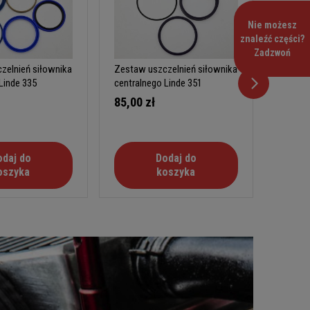
Nie możesz
znaleźć części?
Zadzwoń
zelnień siłownika
Zestaw uszczelnień siłownika
Zestaw
Linde 335
centralnego Linde 351
central
(EF25A)
85,00 zł
400,0
odaj do
Dodaj do
oszyka
koszyka