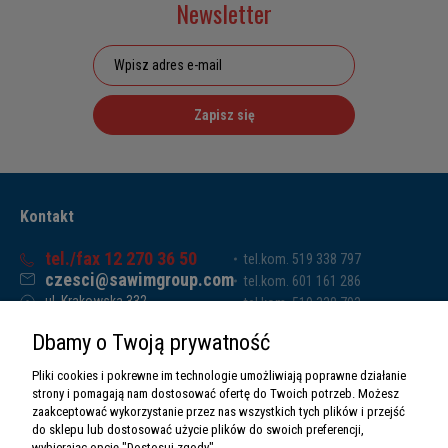
Newsletter
Zapisz się
Kontakt
tel./fax 12 270 36 50
tel.kom. 519 338 797
czesci@sawimgroup.com
tel.kom. 601 161 286
ul. Krakowska 332,
tel.kom. 519 338 793
32-080 Zabierzów
tel.kom. 661 011 669
Dbamy o Twoją prywatność
Sawim Group Mariusz Zdyb sp. k.
NIP: 5130284470
Pliki cookies i pokrewne im technologie umożliwiają poprawne działanie
REGON: 5246591010
strony i pomagają nam dostosować ofertę do Twoich potrzeb. Możesz
zaakceptować wykorzystanie przez nas wszystkich tych plików i przejść
do sklepu lub dostosować użycie plików do swoich preferencji,
wybierając opcję "Dostosuj zgody".