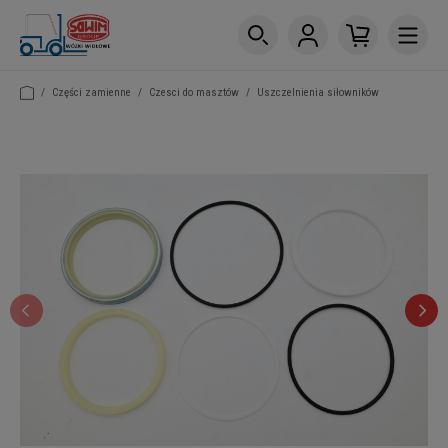
/
Części zamienne
/
Czesci do masztów
/
Uszczelnienia siłowników