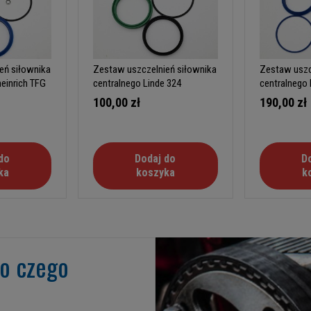
eń siłownika
Zestaw uszczelnień siłownika
Zestaw uszc
einrich TFG
centralnego Linde 324
centralnego 
100,00 zł
190,00 zł
do
Dodaj do
D
ka
koszyka
k
go czego