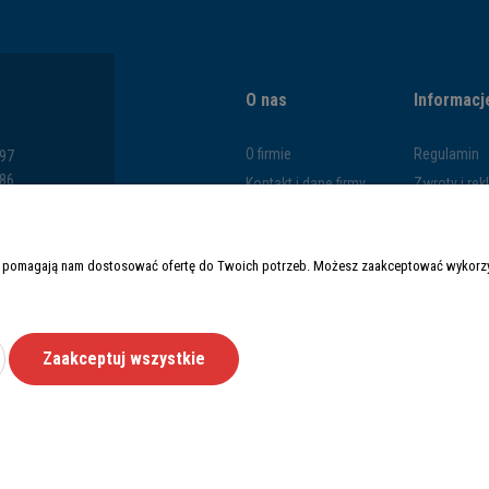
O nas
Informacj
O firmie
Regulamin
797
286
Kontakt i dane firmy
Zwroty i re
793
Blog
Polityka pr
669
Formy płatn
y i pomagają nam dostosować ofertę do Twoich potrzeb. Możesz zaakceptować wykorzys
Czas i kosz
Zaakceptuj wszystkie