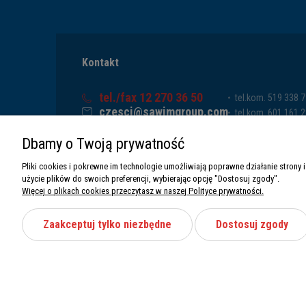
Kontakt
tel./fax 12 270 36 50
tel.kom. 519 338 
czesci@sawimgroup.com
tel.kom. 601 161 
ul. Krakowska 332,
tel.kom. 519 338 
Dbamy o Twoją prywatność
32-080 Zabierzów
tel.kom. 661 011 
Sawim Group Mariusz Zdyb sp. k.
Pliki cookies i pokrewne im technologie umożliwiają poprawne działanie stron
NIP: 5130284470
użycie plików do swoich preferencji, wybierając opcję "Dostosuj zgody".
REGON: 5246591010
Więcej o plikach cookies przeczytasz w naszej Polityce prywatności.
Zaakceptuj tylko niezbędne
Dostosuj zgody
Wszystkie prawa zastrzeżone Sawimbis 2026