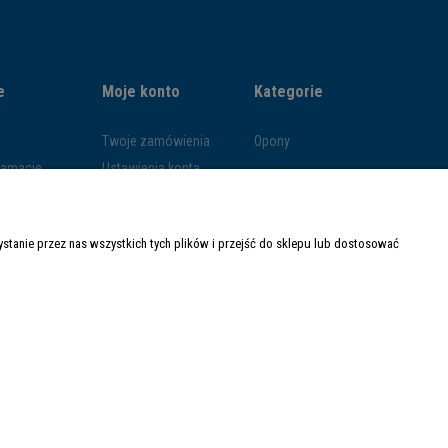
e
Moje konto
Kategorie
Twoje zamówienia
Opony
klamacje
Ustawienia konta
ywatności
Przechowalnia
ości
tanie przez nas wszystkich tych plików i przejść do sklepu lub dostosować
ty dostawy
Made with
by
Mamezi.pl