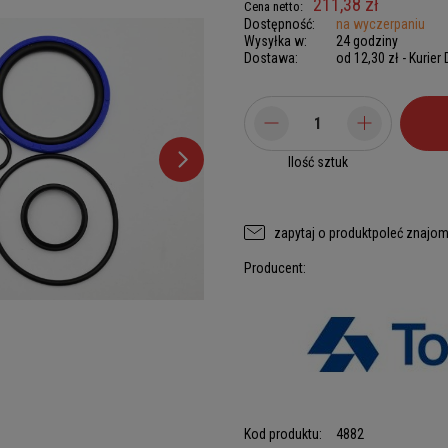
211,38 zł
Cena netto:
Dostępność:
na wyczerpaniu
Wysyłka w:
24 godziny
Dostawa:
od 12,30 zł
- Kurier
Ilość sztuk
zapytaj o produkt
poleć znajo
Producent:
Kod produktu:
4882