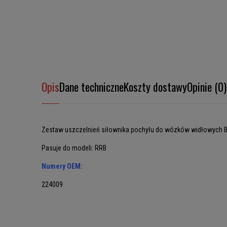
Opis
Dane techniczne
Koszty dostawy
Opinie (0)
Zestaw uszczelnień siłownika pochyłu do wózków widłowych 
Pasuje do modeli: RRB
Numery OEM:
224009