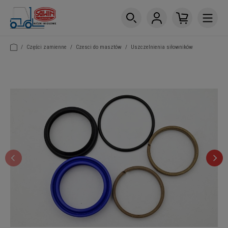
/
Części zamienne
/
Czesci do masztów
/
Uszczelnienia siłowników