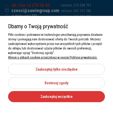
tel./fax 12 270 36 50
tel.kom. 519 338 797
czesci@sawimgroup.com
tel.kom. 601 161 286
ul. Krakowska 332,
tel.kom. 519 338 793
32-080 Zabierzów
tel.kom. 661 011 669
Dbamy o Twoją prywatność
Sawim Group Mariusz Zdyb sp. k.
NIP: 5130284470
Pliki cookies i pokrewne im technologie umożliwiają poprawne działanie
REGON: 5246591010
strony i pomagają nam dostosować ofertę do Twoich potrzeb. Możesz
zaakceptować wykorzystanie przez nas wszystkich tych plików i przejść
do sklepu lub dostosować użycie plików do swoich preferencji,
wybierając opcję "Dostosuj zgody".
Więcej o plikach cookies przeczytasz w naszej Polityce prywatności.
O nas
Informacje
Zaakceptuj tylko niezbędne
Moje konto
Dostosuj zgody
Kategorie
Zaakceptuj wszystkie
Wszystkie prawa zastrzeżone Sawimbis 2026