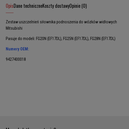
Opis
Dane techniczne
Koszty dostawy
Opinie (0)
Zestaw uszczelnień siłownika podnoszenia do wózków widłowych
Mitsubishi
Pasuje do modeli: FG20N (EF17DL), FG25N (EF17DL), FG28N (EF17DL)
Numery OEM:
9427400018