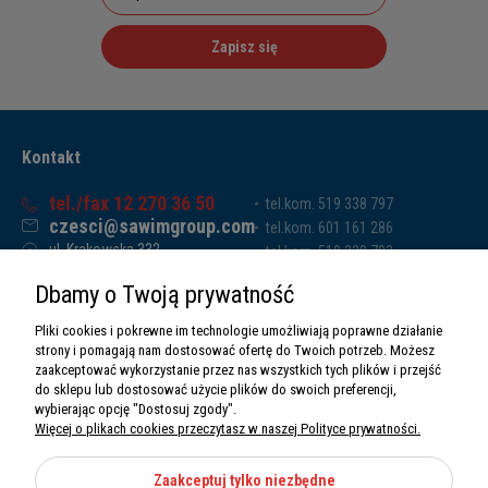
Zapisz się
Kontakt
tel./fax 12 270 36 50
tel.kom. 519 338 797
czesci@sawimgroup.com
tel.kom. 601 161 286
ul. Krakowska 332,
tel.kom. 519 338 793
32-080 Zabierzów
tel.kom. 661 011 669
Dbamy o Twoją prywatność
Sawim Group Mariusz Zdyb sp. k.
NIP: 5130284470
Pliki cookies i pokrewne im technologie umożliwiają poprawne działanie
REGON: 5246591010
strony i pomagają nam dostosować ofertę do Twoich potrzeb. Możesz
zaakceptować wykorzystanie przez nas wszystkich tych plików i przejść
do sklepu lub dostosować użycie plików do swoich preferencji,
wybierając opcję "Dostosuj zgody".
Więcej o plikach cookies przeczytasz w naszej Polityce prywatności.
O nas
Informacje
Zaakceptuj tylko niezbędne