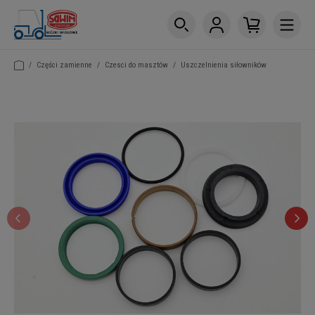
/
Części zamienne
/
Czesci do masztów
/
Uszczelnienia siłowników